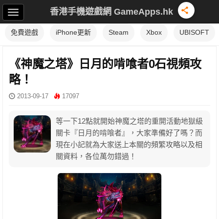
香港手機遊戲網 GameApps.hk
免費遊戲
iPhone更新
Steam
Xbox
UBISOFT
《神魔之塔》日月的啃喰者0石視頻攻
略！
2013-09-17
17097
等一下12點就開始神魔之塔的重開活動地獄級
關卡『日月的啃喰者』，大家準備好了嗎？而
現在小記就為大家送上本關的頻繁攻略以及相
關資料，各位萬勿錯過！