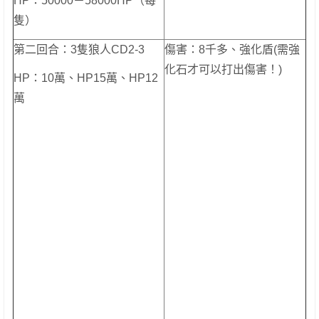
HP：50000－58000HP（每
隻）
第二回合：3隻狼人CD2-3
傷害：8千多、強化盾(需強
化石才可以打出傷害！)
HP：10萬、HP15萬、HP12
萬