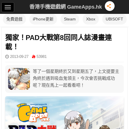
香港手機遊戲網 GameApps.hk
免費遊戲
iPhone更新
Steam
Xbox
UBISOFT
獨家！PAD大戰第8回同人誌漫畫連
載！
2013-09-27
53981
等了一個星期終於又到星期五了，上文提要主
角終於遇到吸血鬼領主，今次會否挑戰成功
呢？現在馬上一起看看吧！