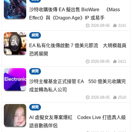
沙特收購後傳 EA 擬出售 BioWare 《Mass
Effect》與《Dragon Age》IP 或易手
2026-08-06
3141
網聞
EA 私有化後傳啟動 7 億美元節流 大規模裁員
恐將展開
2026-08-05
2411
網聞
沙特主權基金正式接管 EA 550 億美元收購完
成並轉為私人公司
2026-08-05
2510
網聞
AI 虛擬女友專案爆紅 Codex Live 打造真人級
語音數碼伴侶