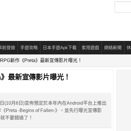
搜
尋
事前登錄
手遊攻略
日本手遊Apk下載
家用遊戲
網絡新聞
休
RPG新作《Preta》最新宣傳影片曝光！
ta》最新宣傳影片曝光！
a於本日(10月6日)宣佈預定於本年內在Android平台上推出
reta -Begins of Fallen-》，並先行曝光宣傳影
友就不要錯過了！