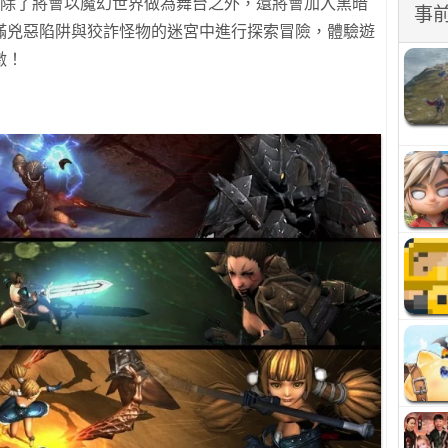
遊戲中除了將會以魔幻世界做為舞台之外，還將會加入黑暗
事
滿兇惡陷阱與狡詐怪物的迷宮中進行探索冒險，體驗遊
激！