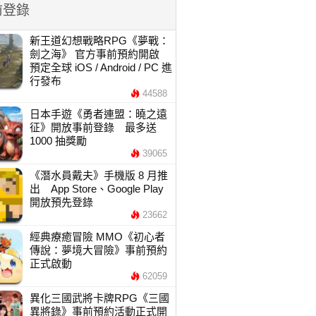
前登錄
新王道幻想戰略RPG《夢戰：
劍之海》 官方事前預約開啟
預定全球 iOS / Android / PC 進
行發布
44588
日本手遊《勇者連盟：曉之遠
征》開放事前登錄 最多送
1000 抽獎勵
39065
《潛水員戴夫》手機版 8 月推
出 App Store、Google Play
開放預先登錄
23662
經典療癒冒險 MMO《初心者
傳說：夢境大冒險》事前預約
正式啟動
62059
異化三國武將卡牌RPG《三國
異將錄》事前預約活動正式開