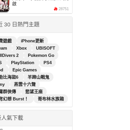
啟
28751
 近 30 日熱門主題
費遊戲
iPhone更新
eam
Xbox
UBISOFT
llDivers 2
Pokemon Go
S
PlayStation
PS4
od
Epic Games
勒比海盜6
羊蹄山戰鬼
ny
燕雲十六聲
庸群俠傳
慾望王座
穹幻想 Burst！
哥布林水族箱
新人氣下載
...