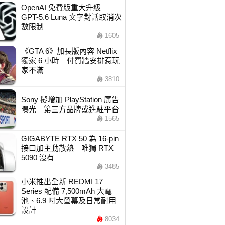
OpenAI 免費版重大升級
GPT-5.6 Luna 文字對話取消次
數限制
1605
《GTA 6》加長版內容 Netflix
獨家 6 小時 付費牆安排惹玩
家不滿
3810
Sony 擬增加 PlayStation 廣告
曝光 第三方品牌或進駐平台
1565
GIGABYTE RTX 50 為 16-pin
接口加主動散熱 唯獨 RTX
5090 沒有
3485
小米推出全新 REDMI 17
Series 配備 7,500mAh 大電
池、6.9 吋大螢幕及日常耐用
設計
8034