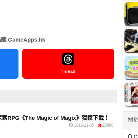
蹤 GameApps.hk
Thread
索RPG《The Magic of Magix》獨家下載！
關於
2015-11-05
25800
G