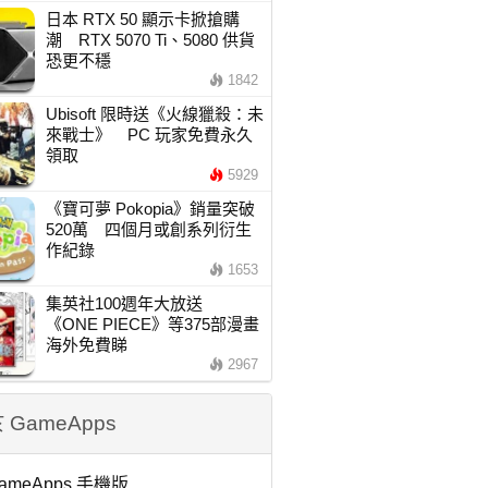
日本 RTX 50 顯示卡掀搶購
潮 RTX 5070 Ti、5080 供貨
恐更不穩
1842
Ubisoft 限時送《火線獵殺：未
來戰士》 PC 玩家免費永久
領取
5929
《寶可夢 Pokopia》銷量突破
520萬 四個月或創系列衍生
作紀錄
1653
集英社100週年大放送
《ONE PIECE》等375部漫畫
海外免費睇
2967
 GameApps
ameApps 手機版