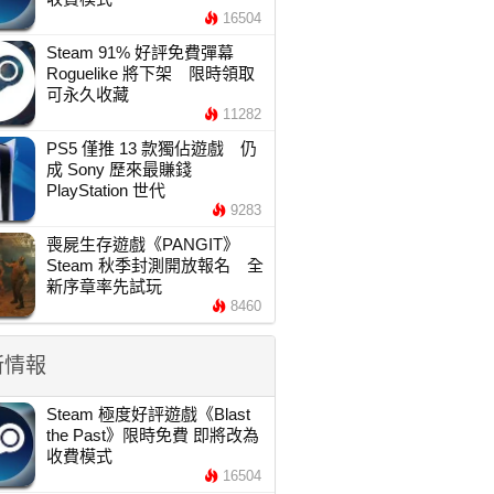
16504
Steam 91% 好評免費彈幕
Roguelike 將下架 限時領取
可永久收藏
11282
PS5 僅推 13 款獨佔遊戲 仍
成 Sony 歷來最賺錢
PlayStation 世代
9283
喪屍生存遊戲《PANGIT》
Steam 秋季封測開放報名 全
新序章率先試玩
8460
新情報
Steam 極度好評遊戲《Blast
the Past》限時免費 即將改為
收費模式
16504