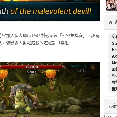
🔥
會加入多人即時 PvP 對戰系統「公會錦標賽」，讓玩
免
抗，體驗多人對戰廝殺的遊戲競爭樂趣！
St
He
iO
M
加
So
金
雙
最
Loading