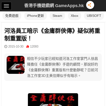
香港手機遊戲網 GameApps.hk
免費遊戲
iPhone更新
Steam
Xbox
UBISOFT
河洛員工暗示《金庸群俠傳》疑似將重
制重置版！
2015-10-30
12093
相信不少玩家已經知道河洛工作室掌門人徐昌
隆擔任《金庸群俠傳》手遊的顧問，那說好的
《金庸群俠傳》重置版有什麼動靜呢？日前河
洛工作室3D主美信輝似乎有暗示。