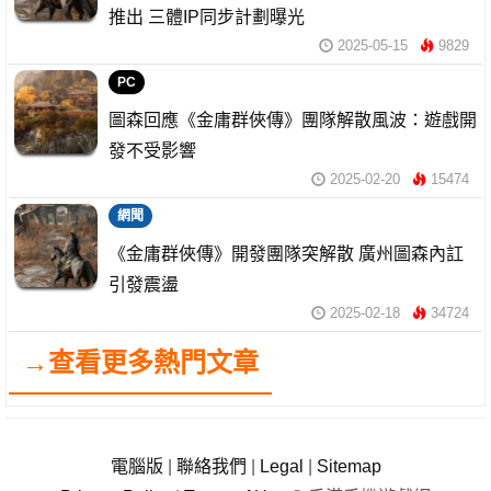
推出 三體IP同步計劃曝光
2025-05-15
9829
PC
圖森回應《金庸群俠傳》團隊解散風波：遊戲開
發不受影響
2025-02-20
15474
網聞
《金庸群俠傳》開發團隊突解散 廣州圖森內訌
引發震盪
2025-02-18
34724
→查看更多熱門文章
電腦版
|
聯絡我們
|
Legal
|
Sitemap