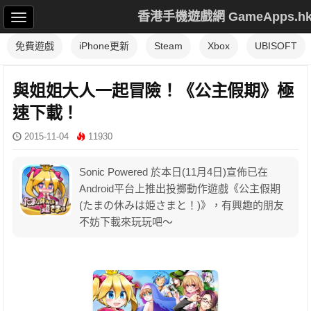
香港手機遊戲網 GameApps.h
免費遊戲
iPhone更新
Steam
Xbox
UBISOFT
與姐姐大人一起冒險！《公主假期》極
速下載！
2015-11-04
11930
Sonic Powered 於本日(11月4日)宣佈已在
Android平台上推出投擲動作遊戲《公主假期
(たまの休みは姫さまと！)》，有興趣的朋友
不妨下載來玩玩吧～