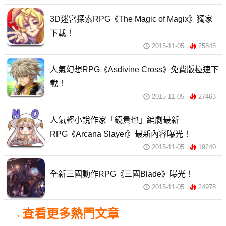
3D迷宮探索RPG《The Magic of Magix》獨家
下載！
2015-11-05
25845
人氣幻想RPG《Asdivine Cross》免費版極速下
載！
2015-11-05
27463
人氣輕小說作家「鏡貴也」編劇最新
RPG《Arcana Slayer》最新內容曝光！
2015-11-05
19240
全新三國動作RPG《三國Blade》曝光！
2015-11-05
24978
→查看更多熱門文章