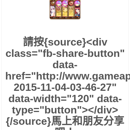
請按{source}<div
class="fb-share-button"
data-
href="http://www.gameap
2015-11-04-03-46-27"
data-width="120" data-
type="button"></div>
{/source}馬上和朋友分享