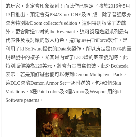
的玩家，肯定會印象深刻！而此作已經定了將於
2016
年
5
月
13
日推出，預定會有
PS4/Xbox ONE
及
PC
版，除了普通版亦
會有特別版
Doom collector's edition
，這個特別版除了遊戲
外，更會附送
12
吋的
the Revenant
，這可說是遊戲系列最有
代表性及最討厭的敵人角色，這
Figure
由
TriForce
製作，是
利用了
id Software
提供的
Data
來製作，所以肯定是
100%
的重
現遊戲中的樣子，尤其是內置了
LED
燈的底座發光時。此
特別版價錢為
120
美元，將會有金屬盒包裝。此外
Bethesda
表示，若是預訂遊戲便可以得到
Demon Multiplayer Pack
，
這
DLC
會隨
Demon Armor Set
一起附送的。包括
3
個
Skin
Variations
、
6
種
Paint colors
及
3
個
Armor
及
Weapons
用的
id
Software patterns
。