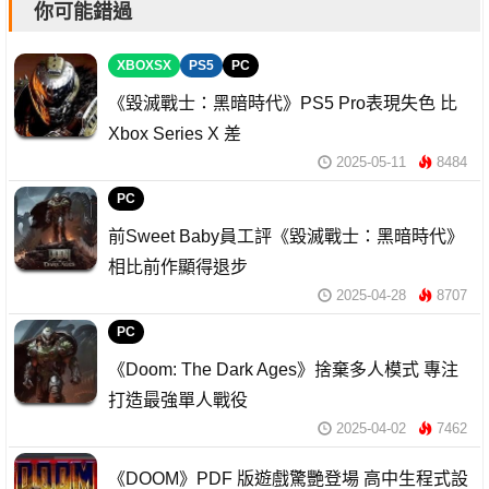
你可能錯過
XBOXSX
PS5
PC
《毀滅戰士：黑暗時代》PS5 Pro表現失色 比
Xbox Series X 差
2025-05-11
8484
PC
前Sweet Baby員工評《毀滅戰士：黑暗時代》
相比前作顯得退步
2025-04-28
8707
PC
《Doom: The Dark Ages》捨棄多人模式 專注
打造最強單人戰役
2025-04-02
7462
《DOOM》PDF 版遊戲驚艷登場 高中生程式設