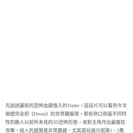
先說說最新的恐怖血腥慎入的
Trailer
，這段片可以看到今次
遊戲完全把《
Doom
》的世界觀展現，那些熟口熟面不同特
性的敵人以前所未見的
3D
恐怖形態，來對主角作出最瘋狂
攻擊，給人的感覺是非常震撼，尤其是玩過元祖第
1
、
2
集