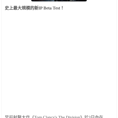
史上最大規模的新
IP Beta Test
！
早前射擊大作《
Tom Clancy's The Division
》於
3
日
內在