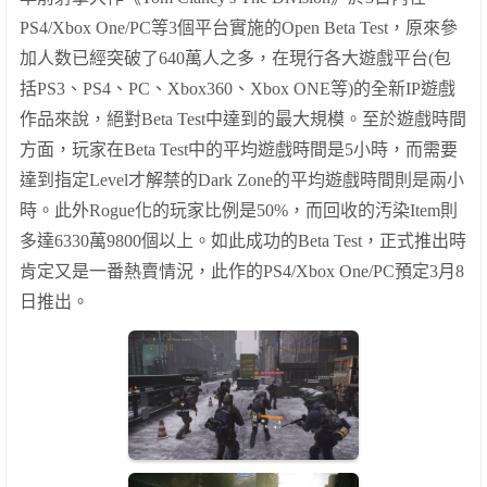
PS4/Xbox One/PC
等
3
個平台實施的
Open Beta Test
，原來參
加人数
已經突破了
640
萬
人
之多，在
現行各大
遊戲平台
(
包
括
PS3
、
PS4
、
PC
、
Xbox360
、
Xbox ONE
等
)
的全新
IP
遊戲
作品來說，絕對
Beta Test
中達到的
最大規模。
至於遊戲時間
方面，玩家在
Beta Test
中的平均遊戲時間是
5
小時，而需要
達到
指定
Level
才
解禁
的
Dark Zone
的平均遊戲時間則是兩小
時
。
此外
Rogue
化的玩家比例是
50%
，而
回
收的
汚染
Item
則
多達
6330
萬
9800
個
以上
。
如此成功的
Beta Test
，正式推出時
肯定又是一番熱賣情況，此作的
PS4/Xbox One/PC
預定
3
月
8
日
推出
。