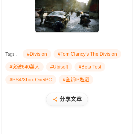
Tags：
#Division
#Tom Clancy's The Division
#突破640萬人
#Ubisoft
#Beta Test
#PS4/Xbox One/PC
#全新IP遊戲
分享文章