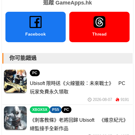
追蹤 GameApps.hk
Facebook
Thread
你可能錯過
PC
Ubisoft 限時送《火線獵殺：未來戰士》 PC
玩家免費永久領取
2026-08-07
9191
XBOXSX
PS5
PC
《刺客教條》老將回歸 Ubisoft 《維京紀元》
總監接手全新作品