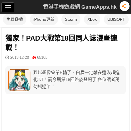
香港手機遊戲網 GameApps.hk
免費遊戲
iPhone更新
Steam
Xbox
UBISOFT
獨家！PAD大戰第18回同人誌漫畫連
載！
2013-12-20
65105
難以想像會單P輸了，白盾一定輸在還沒超進
化T.T！而今期第18回終於登場了!各位讀者萬
勿錯過丫！