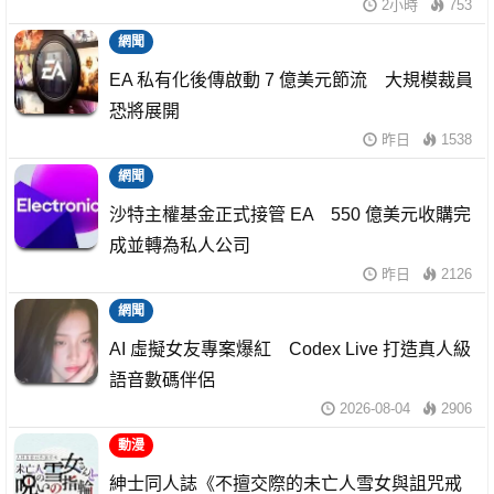
2小時
753
網聞
EA 私有化後傳啟動 7 億美元節流 大規模裁員
恐將展開
昨日
1538
網聞
沙特主權基金正式接管 EA 550 億美元收購完
成並轉為私人公司
昨日
2126
網聞
AI 虛擬女友專案爆紅 Codex Live 打造真人級
語音數碼伴侶
2026-08-04
2906
動漫
紳士同人誌《不擅交際的未亡人雪女與詛咒戒