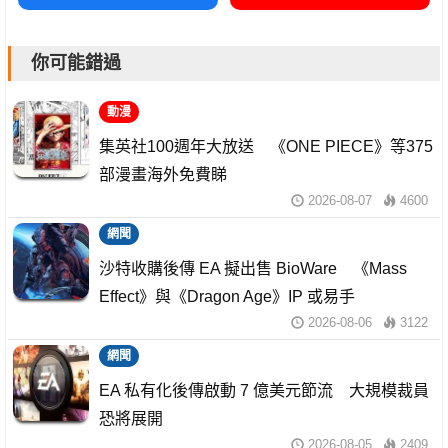
你可能錯過
動漫
集英社100週年大放送 《ONE PIECE》等375
部漫畫海外免費睇
2026-08-07
4600
網聞
沙特收購後傳 EA 擬出售 BioWare 《Mass
Effect》與《Dragon Age》IP 或易手
2026-08-06
3122
網聞
EA 私有化後傳啟動 7 億美元節流 大規模裁員
恐將展開
2026-08-05
2409