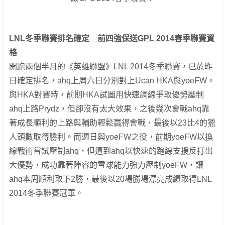
LNL冬季聯賽排名確定 前四強保送GPL 2014春季聯賽資
格
開跑兩個半月的《英雄聯盟》LNL 2014冬季聯賽，已於昨
日確定排名，ahq上周六日分別對上Ucan HKA與yoeFW。
與HKA對賽時，前期HKA試圖用快速調線爭取優勢壓制
ahq上路Prydz，但卻沒有太大效果，之後幾次會戰ahq靠
著成長順利的上路與輔助輕鬆贏得會戰，最後以23比4的獵
人頭數取得勝利。而週日與yoeFW之役，前期yoeFW以換
線戰術嘗試壓制ahq，但遭到ahq以快速的跑線支援反打出
大優勢，成功靠著陣容的雪球能力強力壓制yoeFW，讓
ahq本周順利取下2勝，最後以20場勝場漂亮成績取得LNL
2014冬季聯賽冠軍。