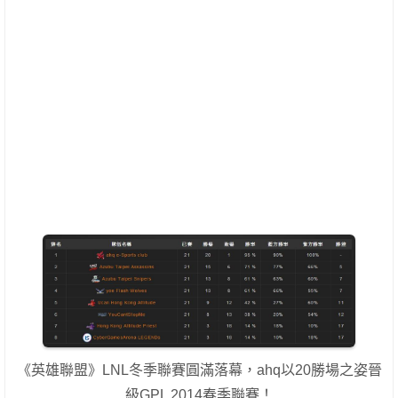
《英雄聯盟》LNL冬季聯賽圓滿落幕，ahq以20勝場之姿晉
級GPL 2014春季聯賽！