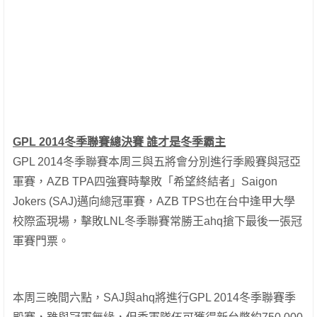
GPL 2014冬季聯賽總決賽 誰才是冬季霸主
GPL 2014冬季聯賽本周三與五將會分別進行季殿賽與冠亞
軍賽，AZB TPA四強賽時擊敗「希望終結者」Saigon
Jokers (SAJ)邁向總冠軍賽，AZB TPS也在台中逢甲大學
校際盃現場，擊敗LNL冬季聯賽常勝王ahq搶下最後一張冠
軍賽門票。
本周三晚間六點，SAJ與ahq將進行GPL 2014冬季聯賽季