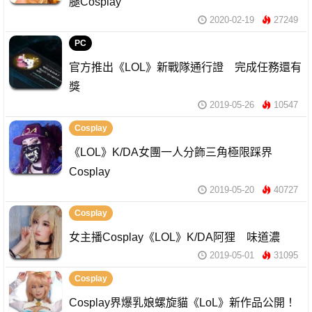
腿Cosplay
2020-02-19
27249
PC
官方推出《LOL》新戰隊通行證 完成任務還有
獎
2019-05-26
10547
Cosplay
《LOL》K/DA女團一人分飾三角極限踩界
Cosplay
2019-05-20
40727
Cosplay
女主播Cosplay《LOL》K/DA阿狸 味道濃
2019-05-01
31095
Cosplay
Cosplay界爆乳娘螺旋貓《LoL》新作品公開！