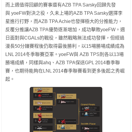
而上週值得回顧的賽事還有AZB TPA Sarsky回歸先發
與 yoeFW對決之役，久未上場的AZB TPA Sarsky選擇李
星進行打野，而AZB TPA Achie也發揮極大的分推能力，
反覆分推讓AZB TPA優勢逐漸增加，成功擊敗yoeFW。週
日面對與CGALs的戰役，雖然戰略無法成功發揮，但經過
漫長50分鐘賽程後仍取得最後勝利，以15場勝場成績成為
LNL 2014冬季聯賽亞軍。yoeFW與 AZB TPS則各以13場
勝場成績，同樣與ahq、AZB TPA保送GPL 2014春季聯
賽，也期待能夠在LNL 2014春季聯賽看到更多後起之秀崛
起。