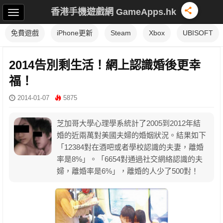
香港手機遊戲網 GameApps.hk
免費遊戲
iPhone更新
Steam
Xbox
UBISOFT
2014告別剩生活！網上認識婚後更幸
福！
2014-01-07
5875
芝加哥大學心理學系統計了2005到2012年結
婚的近兩萬對美國夫婦的婚姻狀況。結果如下
「12384對在酒吧或者學校認識的夫妻，離婚
率是8%」。「6654對通過社交網絡認識的夫
婦，離婚率是6%」，離婚的人少了500對！