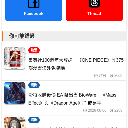
Facebook
Thread
你可能錯過
動漫
集英社100週年大放送 《ONE PIECE》等375
部漫畫海外免費睇
昨日
2009
網聞
沙特收購後傳 EA 擬出售 BioWare 《Mass
Effect》與《Dragon Age》IP 或易手
2026-08-06
2289
網聞