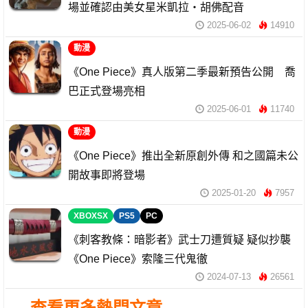
場並確認由美女星米凱拉・胡佛配音
2025-06-02
14910
動漫
《One Piece》真人版第二季最新預告公開 喬
巴正式登場亮相
2025-06-01
11740
動漫
《One Piece》推出全新原創外傳 和之國篇未公
開故事即將登場
2025-01-20
7957
XBOXSX
PS5
PC
《刺客教條：暗影者》武士刀遭質疑 疑似抄襲
《One Piece》索隆三代鬼徹
2024-07-13
26561
→查看更多熱門文章