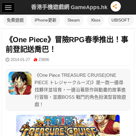
香港手機遊戲網 GameApps.hk
免費遊戲
iPhone更新
Steam
Xbox
UBISOFT
《One Piece》冒險RPG春季推出！事
前登記送喬巴！
2014-01-27
23806
《One Piece TREASURE CRUISE(ONE
PIECE トレジャークルーズ)》是一款一邊尋
找夥伴並培育，一邊沿著原作與動畫的故事進
行冒險，並跟BOSS 戰鬥的角色扮演型冒險遊
戲！