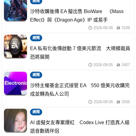
網聞
沙特收購後傳 EA 擬出售 BioWare 《Mass
Effect》與《Dragon Age》IP 或易手
2026-08-06
3108
網聞
EA 私有化後傳啟動 7 億美元節流 大規模裁員
恐將展開
2026-08-05
2407
網聞
沙特主權基金正式接管 EA 550 億美元收購完
成並轉為私人公司
2026-08-05
2506
網聞
AI 虛擬女友專案爆紅 Codex Live 打造真人級
語音數碼伴侶