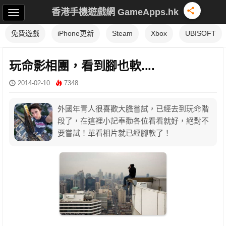
香港手機遊戲網 GameApps.hk
免費遊戲
iPhone更新
Steam
Xbox
UBISOFT
玩命影相團，看到腳也軟....
2014-02-10
7348
外國年青人很喜歡大膽嘗試，已經去到玩命階
段了，在這裡小記奉勸各位看看就好，絕對不
要嘗試！單看相片就已經腳軟了！