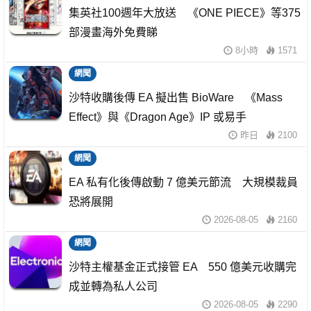
集英社100週年大放送 《ONE PIECE》等375
部漫畫海外免費睇
8小時
1571
網聞
沙特收購後傳 EA 擬出售 BioWare 《Mass
Effect》與《Dragon Age》IP 或易手
昨日
2100
網聞
EA 私有化後傳啟動 7 億美元節流 大規模裁員
恐將展開
2026-08-05
2160
網聞
沙特主權基金正式接管 EA 550 億美元收購完
成並轉為私人公司
2026-08-05
2290