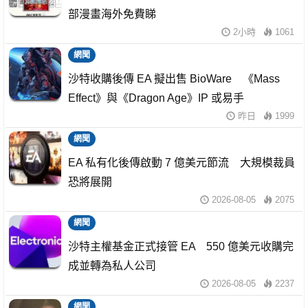
部漫畫海外免費睇
2小時
1061
網聞
沙特收購後傳 EA 擬出售 BioWare 《Mass
Effect》與《Dragon Age》IP 或易手
昨日
1999
網聞
EA 私有化後傳啟動 7 億美元節流 大規模裁員
恐將展開
2026-08-05
2075
網聞
沙特主權基金正式接管 EA 550 億美元收購完
成並轉為私人公司
2026-08-05
2237
網聞