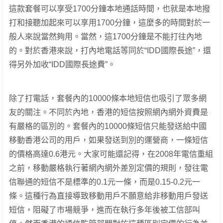
這款套餐可以享受1700分鐘本地通話時間，也就是本地撥
打和接聽加起來可以享用1700分鐘，這麼多的時間對於一
般人來說當然夠用。當然，這1700分鐘是不能打往內地
的。對於香港來說，打內地電話等同於“IDD國際長途”，還
得另外加收“IDD國際長途費”。
除了打電話，套餐內的10000條本地短信也吸引了眾多網
友的關注。不同於內地，香港的短信按照網內網外資費是
有嚴格的區別的。套餐內的10000條短信只能發送給中國
移動香港公司的用戶，如果發送到別的運營商，一條短信
的價格高達0.6港元。大家可能還記得，在2008年電信重組
之前，移動嚴格執行著網內網外差別定價的規則，發往電
信聯通的短信不是標準的0.1元一條，而是0.15-0.2元一
條。這種行為直接導致移動用戶不願意給非移動用戶發送
短信，阻礙了市場競爭，進而在執行多年後被工信部叫