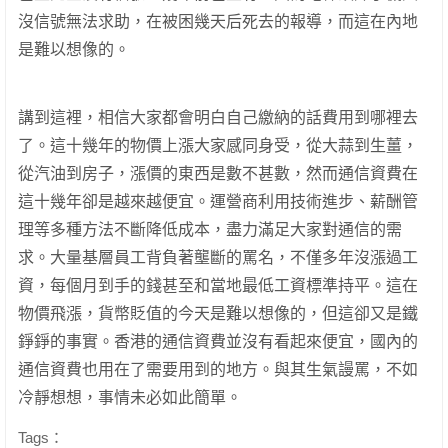
沒信號無法求助，在被困幾天后死去的報導，而這在內地
是難以想像的。
講到這裡，相信大家都會明白自己繳納的話費用到哪裡去
了。這十幾年的物價上漲大家感同身受，從大蒜到生薑，
從汽油到房子，漲價的東西是數不甚數，然而通信資費在
這十幾年卻是越來越便宜。運營商利用技術進步、薪酬管
理等多種方法不斷降低成本，盡力滿足大家對通信的需
求。大量基層員工背負著壟斷的罵名，不僅多年沒漲過工
資，每個月到手的錢甚至和當地最低工資標準持平。這在
物價飛漲，貨幣貶值的今天是難以想像的，但這卻又是鐵
錚錚的事實。香港的通信資費並沒有看起來便宜，國內的
通信資費也用在了需要用到的地方。與其生氣謾罵，不如
冷靜想想，事情未必如此簡單。
Tags：