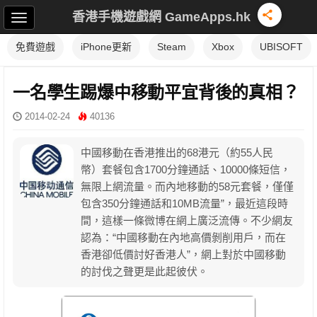
香港手機遊戲網 GameApps.hk
免費遊戲
iPhone更新
Steam
Xbox
UBISOFT
一名學生踢爆中移動平宜背後的真相？
2014-02-24
40136
中國移動在香港推出的68港元（約55人民
幣）套餐包含1700分鐘通話、10000條短信，
無限上網流量。而內地移動的58元套餐，僅僅
包含350分鐘通話和10MB流量”，最近這段時
間，這樣一條微博在網上廣泛流傳。不少網友
認為：“中國移動在內地高價剝削用戶，而在
香港卻低價討好香港人”，網上對於中國移動
的討伐之聲更是此起彼伏。