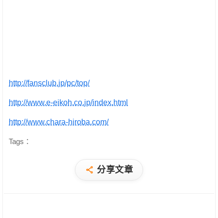
http://fansclub.jp/pc/top/
http://www.e-eikoh.co.jp/index.html
http://www.chara-hiroba.com/
Tags：
分享文章