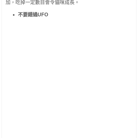
加，吃掉一定數目會令貓咪成長。
不要錯過UFO