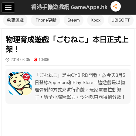
香港手機遊戲網 GameApps.hk
免費遊戲
iPhone更新
Steam
Xbox
UBISOFT
物理育成遊戲「ごむねこ」本日正式上
架！
2014-03-05
10406
「ごむねこ」是由CYBIRD開發，於今天3月5
日登錄App Store和Play Store。這遊戲是以物
理彈射的方式來進行遊戲，玩家需要拉動繩
子，給予小貓衝擊力，令牠吃東西得到分數！