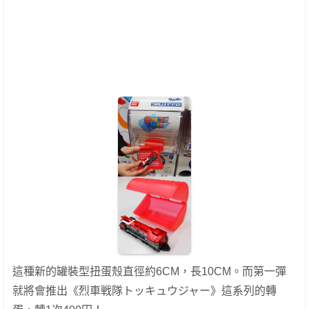
這種新的罐裝型扭蛋殼直徑約6CM，長10CM。而第一彈
就將會推出《烈車戦隊トッキュウジャー》這系列的轉