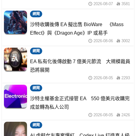
2026-08-07
3581
網聞
沙特收購後傳 EA 擬出售 BioWare 《Mass
Effect》與《Dragon Age》IP 或易手
2026-08-06
3002
網聞
EA 私有化後傳啟動 7 億美元節流 大規模裁員
恐將展開
2026-08-05
2293
網聞
沙特主權基金正式接管 EA 550 億美元收購完
成並轉為私人公司
2026-08-05
2426
網聞
AI 虛擬女友專案爆紅 Codex Live 打造真人級