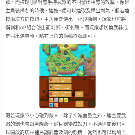
躍，而按B則是對應手持武器的不同發出相應的攻擊，像是
主角裝備劍的時候，連按B便可以連砍及揮出劍氣，假若連
按兩次方向按鈕，主角便會使出一小段衝刺，玩家也可將
衝刺和AB組合使出衝刺斬、衝刺跳。而玩家想切換武器或
是叫出選單時，點右上角的齒輪符號即可。
假若玩家不小心碰到敵人，除了扣減血量之外，連主要武
器的劍也會跟著降級，從巨劍變成短刀。不過通關後也可
以開啟商店來補充副武器及劍的強度，當然也可以增加血