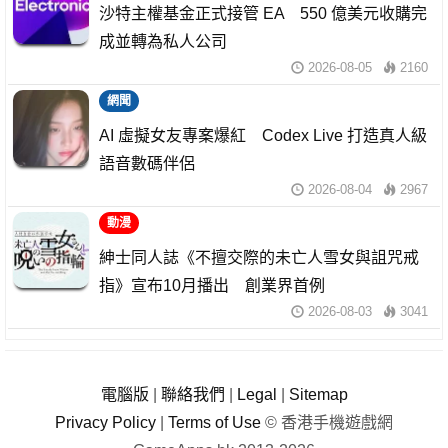
沙特主權基金正式接管 EA 550 億美元收購完
成並轉為私人公司
2026-08-05
2160
網聞
AI 虛擬女友專案爆紅 Codex Live 打造真人級
語音數碼伴侶
2026-08-04
2967
動漫
紳士同人誌《不擅交際的未亡人雪女與詛咒戒
指》宣布10月播出 創業界首例
2026-08-03
3041
電腦版
|
聯絡我們
|
Legal
|
Sitemap
Privacy Policy
|
Terms of Use
© 香港手機遊戲網