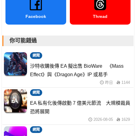
Facebook
Thread
你可能錯過
網聞
沙特收購後傳 EA 擬出售 BioWare 《Mass
Effect》與《Dragon Age》IP 或易手
昨日
1144
網聞
EA 私有化後傳啟動 7 億美元節流 大規模裁員
恐將展開
2026-08-05
1629
網聞