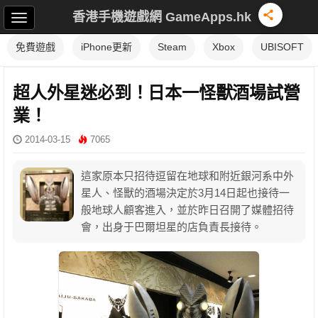
香港手機遊戲網 GameApps.hk
免費遊戲
iPhone更新
Steam
Xbox
UBISOFT
超人外星迷必到！日本一怪獸酒場試營
業！
2014-03-15
7065
這家原本只招待逗留在地球和附近銀河系中外
星人、怪獸的酒場決定於3月14日起也接待一
般地球人顧客進入，並於昨日召開了媒體招待
會，出身于巴爾坦星的店負責長接待。