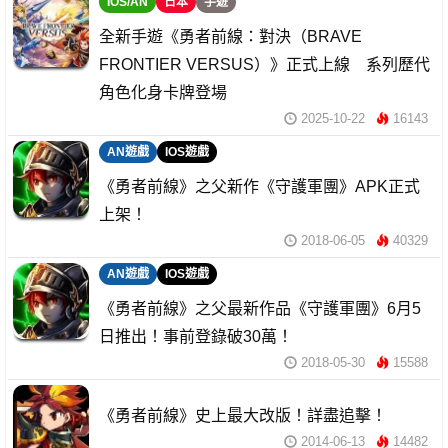
IOS/AN
日本
手遊
全新手遊《勇者前線：對決（BRAVE
FRONTIER VERSUS）》正式上線 系列歷代
角色化身卡牌登場
2025-10-22
16143
AN遊戲
IOS遊戲
《勇者前線》之父新作《守護軍團》APK正式
上架！
2018-06-05
40329
AN遊戲
IOS遊戲
《勇者前線》之父最新作品《守護軍團》6月5
日推出！事前登錄破30萬！
2018-05-30
15588
《勇者前線》史上最大改版！詳盡追擊！
2014-06-13
14482