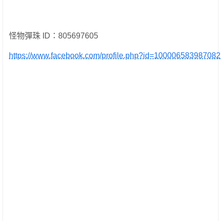
怪物彈珠 ID：805697605
https://www.facebook.com/profile.php?id=100006583987082