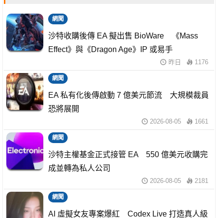
網聞
沙特收購後傳 EA 擬出售 BioWare 《Mass
Effect》與《Dragon Age》IP 或易手
昨日
1176
網聞
EA 私有化後傳啟動 7 億美元節流 大規模裁員
恐將展開
2026-08-05
1661
網聞
沙特主權基金正式接管 EA 550 億美元收購完
成並轉為私人公司
2026-08-05
2181
網聞
AI 虛擬女友專案爆紅 Codex Live 打造真人級