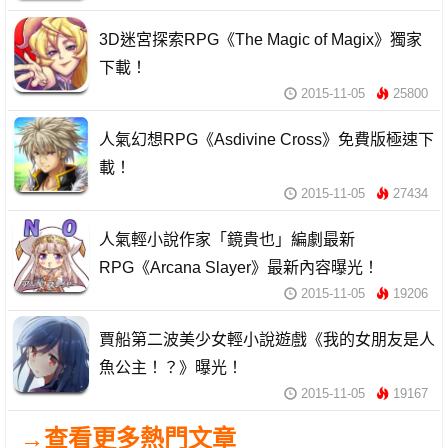
3D迷宮探索RPG《The Magic of Magix》獨家
下載！
2015-11-05
25800
人氣幻想RPG《Asdivine Cross》免費版極速下
載！
2015-11-05
27434
人氣輕小說作家「鏡貴也」編劇最新
RPG《Arcana Slayer》最新內容曝光！
2015-11-05
19206
賈船第二波美少女輕小說遊戲《我的女朋友是人
魚公主！？》曝光！
2015-11-05
19167
→查看更多熱門文章