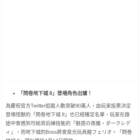
「問卷地下城 8」登場角色出爐！
為慶祝官方Twitter追蹤人數突破90萬人，由玩家投票決定
登場怪獸的「問卷地下城 8」也已經確定名單，玩家在路
途中會遇到可給冥后練技能的「魅惑の夜魔・ダークレデ
ィ」，而地下城的Boss將會是光玩具龍フェリオ。「問卷