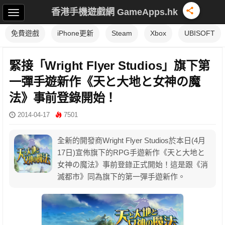
香港手機遊戲網 GameApps.hk
免費遊戲
iPhone更新
Steam
Xbox
UBISOFT
緊接「Wright Flyer Studios」旗下第
一彈手遊新作《天と大地と女神の魔
法》事前登錄開始！
2014-04-17
7501
全新的開發商Wright Flyer Studios於本日(4月
17日)宣佈旗下的RPG手遊新作《天と大地と
女神の魔法》事前登錄正式開始！這是跟《消
滅都市》同為旗下的第一彈手遊新作。