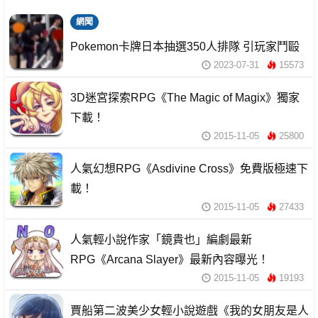
網聞
Pokemon卡牌日本抽選350人排隊 引玩家鬥毆
2023-07-31
15573
3D迷宮探索RPG《The Magic of Magix》獨家
下載！
2015-11-05
25800
人氣幻想RPG《Asdivine Cross》免費版極速下
載！
2015-11-05
27433
人氣輕小說作家「鏡貴也」編劇最新
RPG《Arcana Slayer》最新內容曝光！
2015-11-05
19193
賈船第二波美少女輕小說遊戲《我的女朋友是人