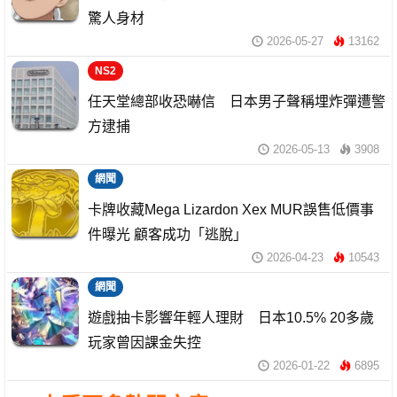
驚人身材
2026-05-27
13162
NS2
任天堂總部收恐嚇信 日本男子聲稱埋炸彈遭警
方逮捕
2026-05-13
3908
網聞
卡牌收藏Mega Lizardon Xex MUR誤售低價事
件曝光 顧客成功「逃脫」
2026-04-23
10543
網聞
遊戲抽卡影響年輕人理財 日本10.5% 20多歲
玩家曾因課金失控
2026-01-22
6895