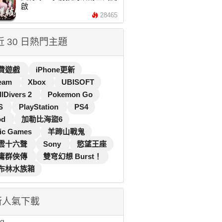
啟
28465
 近 30 日熱門主題
費遊戲
iPhone更新
eam
Xbox
UBISOFT
llDivers 2
Pokemon Go
S
PlayStation
PS4
od
加勒比海盜6
ic Games
羊蹄山戰鬼
雲十六聲
Sony
慾望王座
庸群俠傳
雙穹幻想 Burst！
布林水族箱
新人氣下載
...