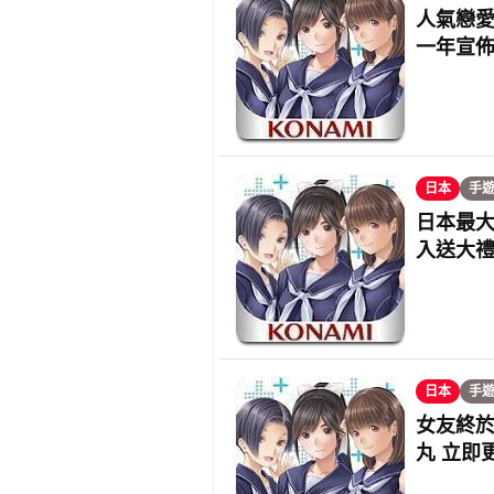
人氣戀愛 
一年宣
日本
手
日本最大
入送大
日本
手
女友終於
丸 立即