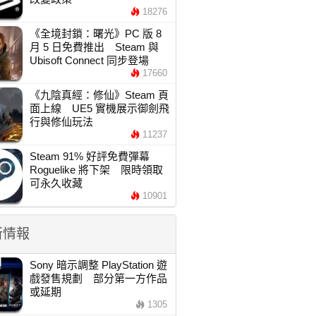
18276
《全境封鎖：曙光》PC 版 8
月 5 日免費推出 Steam 與
Ubisoft Connect 同步登場
17660
《九陰真經：修仙》Steam 頁
面上線 UE5 實機展示御劍飛
行與修仙玩法
11237
Steam 91% 好評免費彈幕
Roguelike 將下架 限時領取
可永久收藏
10901
新情報
Sony 暗示調整 PlayStation 遊
戲發售規劃 部分第一方作品
或延期
1305