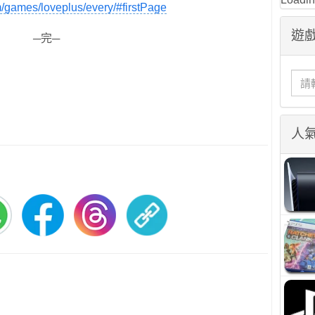
/games/loveplus/every/#firstPage
遊戲
─完─
人