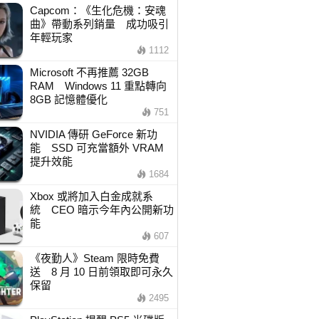
Capcom：《生化危機：安魂
曲》帶動系列銷量 成功吸引
年輕玩家
1112
Microsoft 不再推薦 32GB
RAM Windows 11 重點轉向
8GB 記憶體優化
751
NVIDIA 傳研 GeForce 新功
能 SSD 可充當額外 VRAM
提升效能
1684
Xbox 或將加入白金成就系
統 CEO 暗示今年內公開新功
能
607
《夜勤人》Steam 限時免費
送 8 月 10 日前領取即可永久
保留
2495