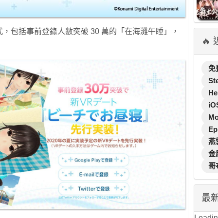
式，包括事前登錄人數突破 30 萬的「在海灘午睡」，
🔥
免
St
He
iO
M
Ep
燕
金
哥
最
Loading