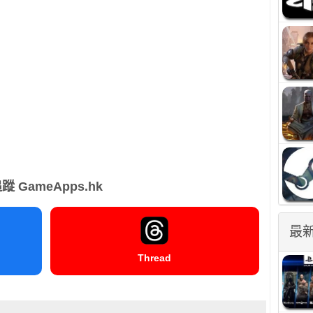
蹤 GameApps.hk
最
Thread