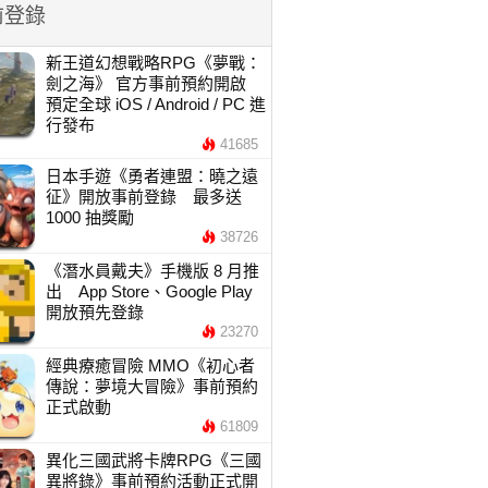
前登錄
新王道幻想戰略RPG《夢戰：
劍之海》 官方事前預約開啟
預定全球 iOS / Android / PC 進
行發布
41685
日本手遊《勇者連盟：曉之遠
征》開放事前登錄 最多送
1000 抽獎勵
38726
《潛水員戴夫》手機版 8 月推
出 App Store、Google Play
開放預先登錄
23270
經典療癒冒險 MMO《初心者
傳說：夢境大冒險》事前預約
正式啟動
61809
異化三國武將卡牌RPG《三國
異將錄》事前預約活動正式開