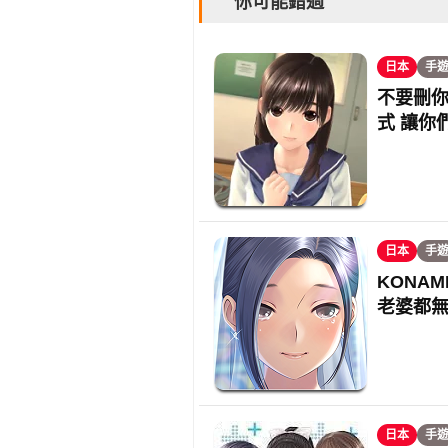
你可能錯過
日本
手
不要刪你
式 讓你
日本
手
KONAM
老婆都
日本
手