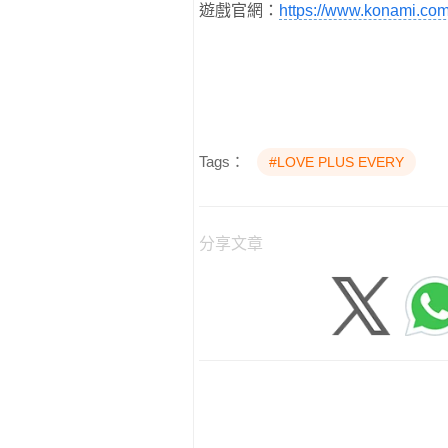
遊戲官網：
https://www.konami.com
Tags：
#LOVE PLUS EVERY
分享文章