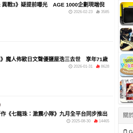
 異戰3》疑提前曝光 AGE 1000企劃現端倪
2026-02-23
3585
》魔人佈歐日文聲優鹽屋浩三去世 享年71歲
2026-01-31
8628
新作《七龍珠：激震小隊》九月全平台同步推出
關於
2025-08-30
14465
G