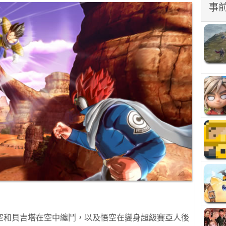
事
空和貝吉塔在空中纏鬥，以及悟空在變身超級賽亞人後