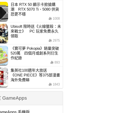
日本 RTX 50 顯示卡掀搶購
潮 RTX 5070 Ti、5080 供貨
恐更不穩
1008
Ubisoft 限時送《火線獵殺：未
來戰士》 PC 玩家免費永久
領取
2975
《寶可夢 Pokopia》銷量突破
520萬 四個月或創系列衍生
作紀錄
893
集英社100週年大放送
《ONE PIECE》等375部漫畫
海外免費睇
1843
 GameApps
ameApps 手機版