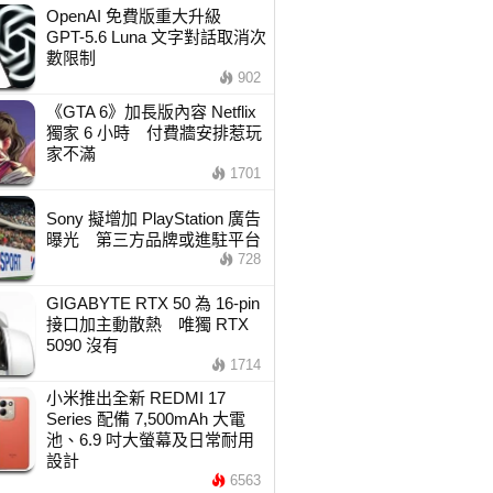
OpenAI 免費版重大升級
GPT-5.6 Luna 文字對話取消次
數限制
902
《GTA 6》加長版內容 Netflix
獨家 6 小時 付費牆安排惹玩
家不滿
1701
Sony 擬增加 PlayStation 廣告
曝光 第三方品牌或進駐平台
728
GIGABYTE RTX 50 為 16-pin
接口加主動散熱 唯獨 RTX
5090 沒有
1714
小米推出全新 REDMI 17
Series 配備 7,500mAh 大電
池、6.9 吋大螢幕及日常耐用
設計
6563