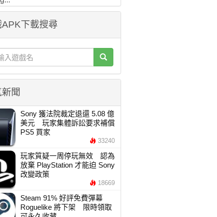
APK下載搜尋
氣新聞
Sony 獲法院裁定退還 5.08 億
美元 玩家集體訴訟要求補償
PS5 買家
33240
玩家質疑一周停玩無效 認為
放棄 PlayStation 才能迫 Sony
改變政策
18669
Steam 91% 好評免費彈幕
Roguelike 將下架 限時領取
可永久收藏