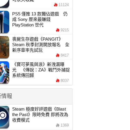
11124
PS5 僅推 13 款獨佔遊戲 仍
成 Sony 歷來最賺錢
PlayStation 世代
9215
喪屍生存遊戲《PANGIT》
Steam 秋季封測開放報名 全
新序章率先試玩
8417
《寶可夢風與浪》新洩漏曝
光 《傳說：ZA》戰鬥外捕捉
系統傳回歸
8037
新情報
Steam 極度好評遊戲《Blast
the Past》限時免費 即將改為
收費模式
1369