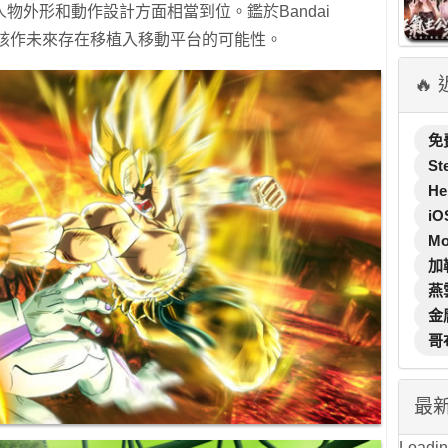
物外形和動作設計方面相當到位。鑑於Bandai
以該作未來存在移植入移動平台的可能性。
🔥
免
St
He
iO
M
加
燕
金
哥
最
Loading