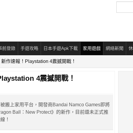
搜
尋
事前登錄
手遊攻略
日本手遊Apk下載
家用遊戲
網絡新聞
休
作速報！Playstation 4震撼開戰！
ystation 4震撼開戰！
搬上家用平台，開發商Bandai Namco Games即將
gon Ball：New Protect》的新作，目前還未正式推
上線！