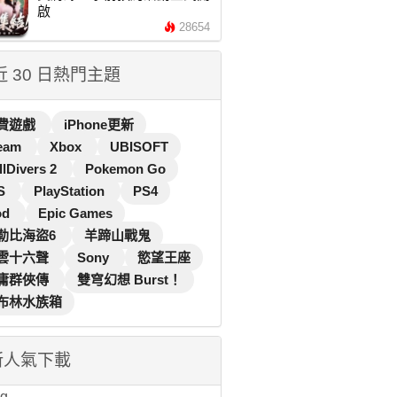
啟
28654
 近 30 日熱門主題
費遊戲
iPhone更新
eam
Xbox
UBISOFT
llDivers 2
Pokemon Go
S
PlayStation
PS4
od
Epic Games
勒比海盜6
羊蹄山戰鬼
雲十六聲
Sony
慾望王座
庸群俠傳
雙穹幻想 Burst！
布林水族箱
新人氣下載
...