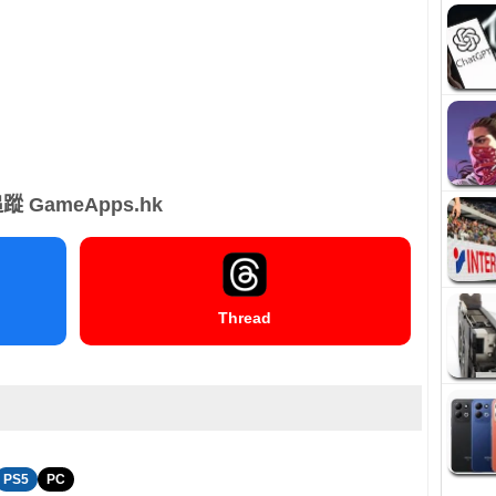
蹤 GameApps.hk
Thread
PS5
PC