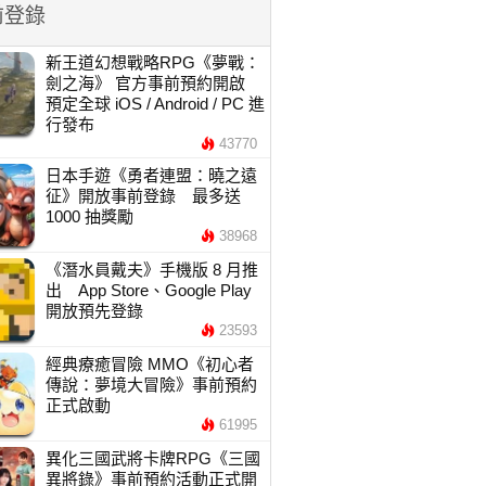
前登錄
新王道幻想戰略RPG《夢戰：
劍之海》 官方事前預約開啟
預定全球 iOS / Android / PC 進
行發布
43770
日本手遊《勇者連盟：曉之遠
征》開放事前登錄 最多送
1000 抽獎勵
38968
《潛水員戴夫》手機版 8 月推
出 App Store、Google Play
開放預先登錄
23593
經典療癒冒險 MMO《初心者
傳說：夢境大冒險》事前預約
正式啟動
61995
異化三國武將卡牌RPG《三國
異將錄》事前預約活動正式開