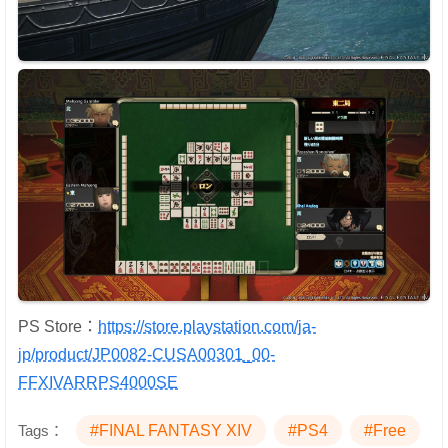
PS Store：
https://store.playstation.com/ja-
jp/product/JP0082-CUSA00301_00-
FFXIVARRPS4000SE
Tags：
#FINAL FANTASY XIV
#PS4
#Free