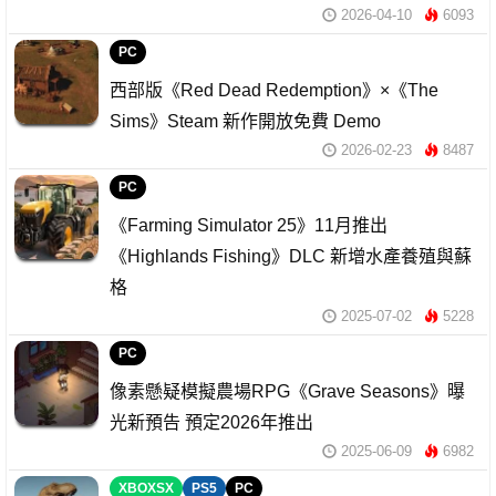
2026-04-10
6093
PC
西部版《Red Dead Redemption》×《The
Sims》Steam 新作開放免費 Demo
2026-02-23
8487
PC
《Farming Simulator 25》11月推出
《Highlands Fishing》DLC 新增水產養殖與蘇
格
2025-07-02
5228
PC
像素懸疑模擬農場RPG《Grave Seasons》曝
光新預告 預定2026年推出
2025-06-09
6982
XBOXSX
PS5
PC