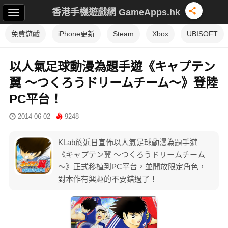
香港手機遊戲網 GameApps.hk
免費遊戲
iPhone更新
Steam
Xbox
UBISOFT
以人氣足球動漫為題手遊《キャプテン
翼 ～つくろうドリームチーム～》登陸
PC平台！
2014-06-02
9248
KLab於近日宣佈以人氣足球動漫為題手遊
《キャプテン翼 ～つくろうドリームチーム
～》正式移植到PC平台，並開放限定角色，
對本作有興趣的不要錯過了！