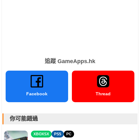
追蹤 GameApps.hk
Facebook
Thread
你可能錯過
XBOXSX
PS5
PC