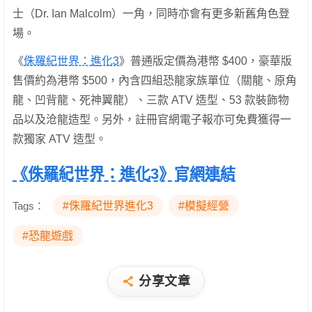
士（Dr. Ian Malcolm）一角，同時亦會有更多新舊角色登
場。
《
侏羅紀世界：進化3
》普通版定價為港幣 $400，豪華版
售價約為港幣 $500，內含四組恐龍家族單位（關龍、原角
龍、凹背龍、死神翼龍）、三款 ATV 造型、53 款裝飾物
品以及沧龍造型。另外，註冊官網電子報亦可免費獲得一
款獨家 ATV 造型。
《侏羅紀世界：進化3》官網連結
Tags：
#侏羅紀世界進化3
#模擬經營
#恐龍遊戲
分享文章