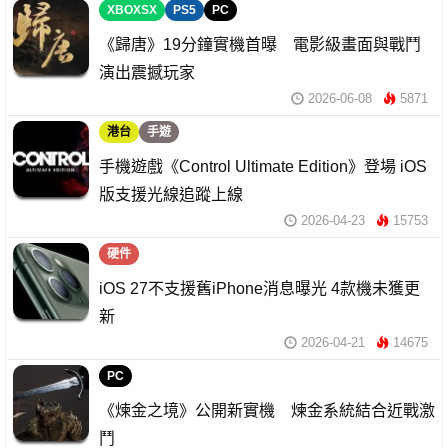
XBOXSX
PS5
PC
《歸唐》19分鐘實機首曝 電影級畫面與戰鬥
演出震撼玩家
2026-06-08
5871
港台
手遊
手機遊戲《Control Ultimate Edition》登場 iOS
版支援光線追蹤上線
2026-04-23
15753
硬件
iOS 27不支援舊iPhone消息曝光 4款機未獲更
新
2026-04-21
14675
PC
《煉金之境》公開新實機 煉金系統結合近戰激
鬥