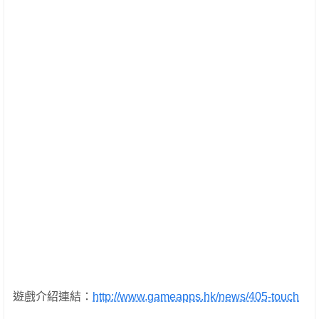
遊戲介紹連結：
http://www.gameapps.hk/news/405-touch