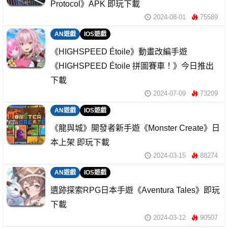
Protocol》APK 即玩下載
2024-08-01
75589
AN遊戲
IOS遊戲
《HIGHSPEED Étoile》動畫改編手遊
《HIGHSPEED Étoile 拼圖賽車！》今日推出
下載
2024-07-09
73209
AN遊戲
IOS遊戲
《龍與城》開發者新手遊《Monster Create》日
本上架 即玩下載
2024-03-15
88274
AN遊戲
IOS遊戲
遺跡探索RPG日本手遊《Aventura Tales》即玩
下載
2024-03-12
90507