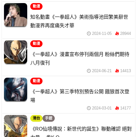
動漫
知名動畫《一拳超人》美術指導池田繁美辭世
動漫界再度痛失才華
2024-11-05
28944
動漫
《一拳超人》漫畫宣布停刊兩個月 粉絲們期待
八月復刊
2024-06-21
14413
動漫
《一拳超人》第三季特別預告公開 餓狼首次登
場
2024-03-01
14177
港台
手遊
《RO仙境傳說：新世代的誕生》聯動確認 絕對