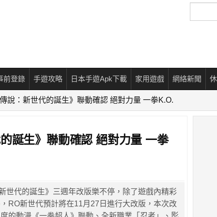
搜
尋
事前登錄
手遊攻略
日本手遊Apk下載
家用遊戲
網絡新聞
休
傳說：新世代的誕生》聯動確認 絕對力量 一拳K.O.
的誕生》聯動確認 絕對力量 一拳
：新世代的誕生》三週年改版樂不停，除了遊戲內精彩
，RO新世代預計將在11月27日進行大改版，本次改
年度的動漫《一拳超人》聯動、全新職業「忍者」、影