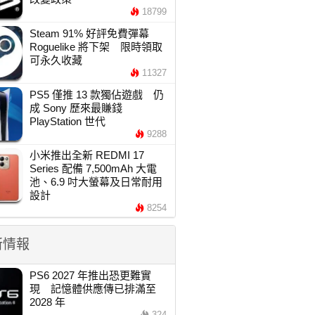
18799
Steam 91% 好評免費彈幕
Roguelike 將下架 限時領取
可永久收藏
11327
PS5 僅推 13 款獨佔遊戲 仍
成 Sony 歷來最賺錢
PlayStation 世代
9288
小米推出全新 REDMI 17
Series 配備 7,500mAh 大電
池、6.9 吋大螢幕及日常耐用
設計
8254
新情報
PS6 2027 年推出恐更難實
現 記憶體供應傳已排滿至
2028 年
324