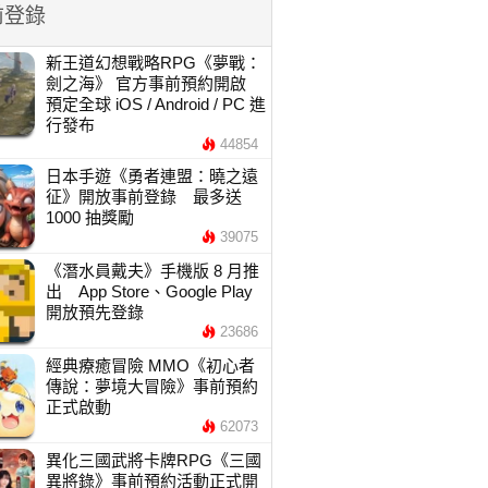
前登錄
新王道幻想戰略RPG《夢戰：
劍之海》 官方事前預約開啟
預定全球 iOS / Android / PC 進
行發布
44854
日本手遊《勇者連盟：曉之遠
征》開放事前登錄 最多送
1000 抽獎勵
39075
《潛水員戴夫》手機版 8 月推
出 App Store、Google Play
開放預先登錄
23686
經典療癒冒險 MMO《初心者
傳說：夢境大冒險》事前預約
正式啟動
62073
異化三國武將卡牌RPG《三國
異將錄》事前預約活動正式開