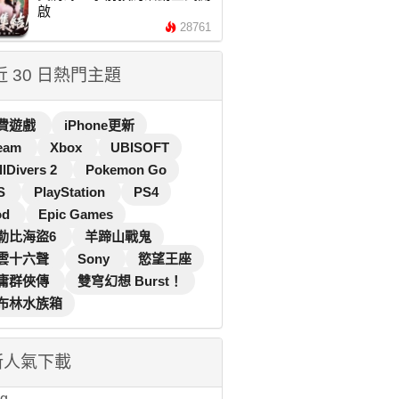
啟
28761
 近 30 日熱門主題
費遊戲
iPhone更新
eam
Xbox
UBISOFT
llDivers 2
Pokemon Go
S
PlayStation
PS4
od
Epic Games
勒比海盜6
羊蹄山戰鬼
雲十六聲
Sony
慾望王座
庸群俠傳
雙穹幻想 Burst！
布林水族箱
新人氣下載
...