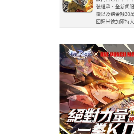
裝繼承、全新伺
鑽以及總金額30
回歸米德加爾特