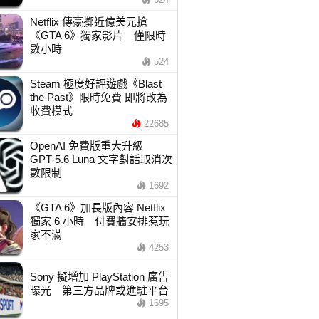
Netflix 傳豪擲近億美元搶
《GTA 6》獨家影片 僅限時
數小時
524
Steam 極度好評遊戲《Blast
the Past》限時免費 即將改為
收費模式
22685
OpenAI 免費版重大升級
GPT-5.6 Luna 文字對話取消次
數限制
1692
《GTA 6》加長版內容 Netflix
獨家 6 小時 付費牆安排惹玩
家不滿
4253
Sony 擬增加 PlayStation 廣告
曝光 第三方品牌或進駐平台
1695