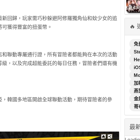
重新回歸，玩家需巧秒躲避阿修羅獨角仙和蚊少女的追
🔥
將可獲得豐富的扭蛋幣。
免
St
店和聯動專屬通行證，所有冒險者都能夠在本次的活動
He
等級，以及完成超能委託的每日任務，冒險者們還有機
iO
M
加
燕
金
亞，韓國多地區開啟全球聯動活動，期待冒險者的參
哥
最
Loading