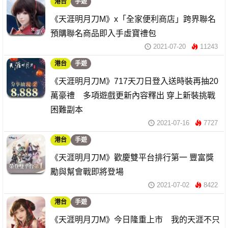
港台
手遊
《天涯明月刀M》x「全家便利商店」跨界聯名
預購聯名商品即入手虛寶禮包
2021-07-20
11243
港台
手遊
《天涯明月刀M》717天刀日登入送時裝再抽20
萬豪禮 多項遊戲更新內容釋出 穿上新裝挑戰
困難副本
2021-07-16
7727
港台
手遊
《天涯明月刀M》歡慶雙平台排行第一 豐富獎
勵與幫會戰即將登場
2021-07-02
8422
港台
手遊
《天涯明月刀M》今日隆重上市 我的天涯不只