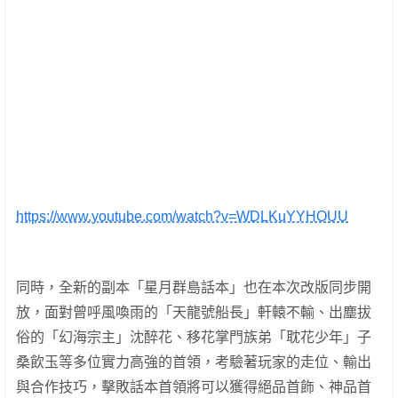
https://www.youtube.com/watch?v=WDLKuYYHOUU
同時，全新的副本「星月群島話本」也在本次改版同步開
放，面對曾呼風喚雨的「天龍號船長」軒轅不輸、出塵拔
俗的「幻海宗主」沈醉花、移花掌門族弟「耽花少年」子
桑飲玉等多位實力高強的首領，考驗著玩家的走位、輸出
與合作技巧，擊敗話本首領將可以獲得絕品首飾、神品首