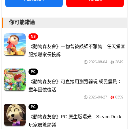
你可能錯過
NS
《動物森友會》一物曾被誤認不雅物 任天堂客
服接爆家長投訴
2026-08-04
2849
PC
《動物森友會》可直接用瀏覽器玩 網民震驚：
童年回憶復活
2026-04-27
6359
PC
《動物森友會》PC 原生版曝光 Steam Deck
玩家震驚熱議