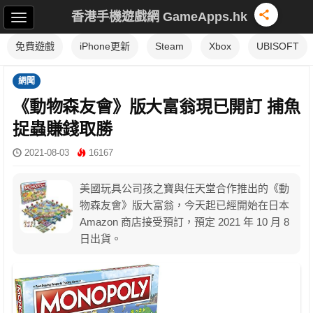
香港手機遊戲網 GameApps.hk
免費遊戲
iPhone更新
Steam
Xbox
UBISOFT
網聞
《動物森友會》版大富翁現已開訂 捕魚
捉蟲賺錢取勝
2021-08-03
16167
美國玩具公司孩之寶與任天堂合作推出的《動
物森友會》版大富翁，今天起已經開始在日本
Amazon 商店接受預訂，預定 2021 年 10 月 8
日出貨。