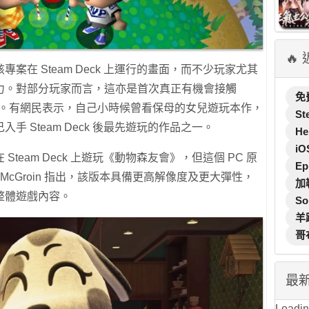
🔥
更展示了該專案在 Steam Deck 上運行的畫面，而不少玩家尤其
力。對部分玩家而言，這亦是首次真正有機會接觸
免
友會》。有網民表示，自己小時候曾看保母的女兒遊玩本作，
St
 Steam Deck 後最先遊玩的作品之一。
He
iO
team Deck 上遊玩《動物森友會》，但這個 PC 原
Ep
McGroin 指出，該版本具備更高解像度及更大彈性，
加
整體遊戲內容。
So
羊
哥
最
Loading