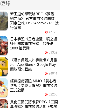
前登錄
新王道幻想戰略RPG《夢戰：
劍之海》 官方事前預約開啟
預定全球 iOS / Android / PC 進
行發布
47172
日本手遊《勇者連盟：曉之遠
征》開放事前登錄 最多送
1000 抽獎勵
39302
《潛水員戴夫》手機版 8 月推
出 App Store、Google Play
開放預先登錄
24044
經典療癒冒險 MMO《初心者
傳說：夢境大冒險》事前預約
正式啟動
62266
異化三國武將卡牌RPG《三國
異將錄》事前預約活動正式開