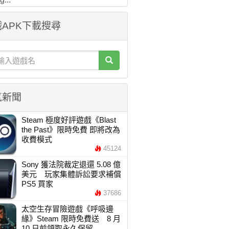
APK下載搜尋
氣新聞
Steam 極度好評遊戲《Blast
the Past》限時免費 即將改為
收費模式
45124
Sony 獲法院裁定退還 5.08 億
美元 玩家集體訴訟要求補償
PS5 買家
37686
太空生存冒險遊戲《呼吸邊
緣》Steam 限時免費送 8 月
10 日前領取永久保留