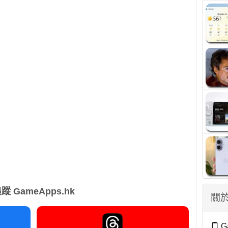
蹤 GameApps.hk
關於
G