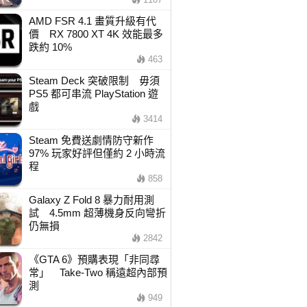
AMD FSR 4.1 畫質升級有代
價 RX 7800 XT 4K 效能最多
跌約 10%
463
Steam Deck 突破限制 毋須
PS5 都可串流 PlayStation 遊
戲
3414
Steam 免費送劇情防守新作
97% 玩家好評但僅約 2 小時流
程
858
Galaxy Z Fold 8 暴力耐用測
試 4.5mm 超薄機身反向彎折
仍無損
2842
《GTA 6》預購表現「非同尋
常」 Take-Two 稱遠超內部預
測
949