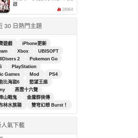
啟
28964
 近 30 日熱門主題
費遊戲
iPhone更新
eam
Xbox
UBISOFT
llDivers 2
Pokemon Go
S
PlayStation
ic Games
Mod
PS4
勒比海盜6
慾望王座
ny
燕雲十六聲
蹄山戰鬼
金庸群俠傳
布林水族箱
雙穹幻想 Burst！
新人氣下載
...