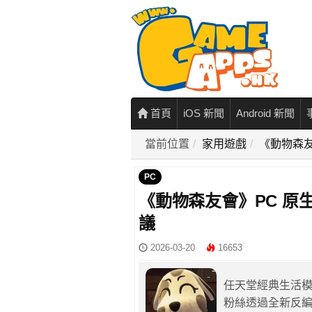
首頁
iOS 新聞
Android 新聞
當前位置
家用遊戲
《動物森友
PC
《動物森友會》PC 原生版
議
2026-03-20
16653
任天堂經典生活
粉絲透過全新反編