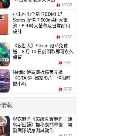
10332
小米推出全新 REDMI 17
Series 配備 7,500mAh 大電
池、6.9 吋大螢幕及日常耐用
設計
10167
《夜勤人》Steam 限時免費
送 8 月 10 日前領取即可永久
保留
9841
Netflix 傳豪擲近億美元搶
《GTA 6》獨家影片 僅限時
數小時
9735
新情報
脫衣麻將《超級真實麻將：維
納斯回歸》揭秘動捕幕後 開
發團隊親身測試動作
1107