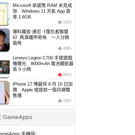
Microsoft 承諾慳 RAM 未見成
效 Windows 11 天氣 App 竟
食 1.6GB
1658
爆料羅拔·唐尼《復仇者聯盟
6》再演鐵甲奇俠 一人分飾
兩角
4885
Lenovo Legion C700 手提遊戲
機曝光 8000mAh 電池續航最
長 9 小時
8623
iPhone 17 傳最快 8 月 10 日加
價 Apple 或提前一個月調整
售價
3382
 GameApps
ameApps 手機版