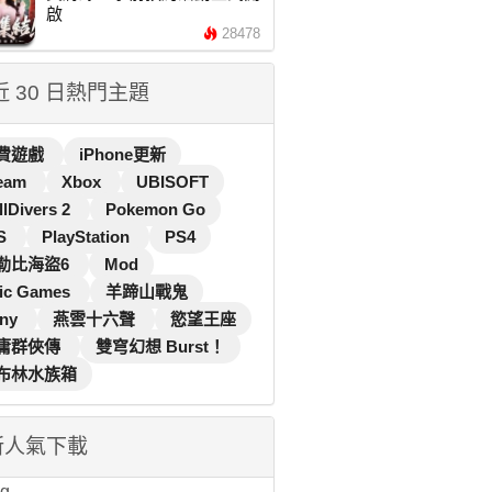
啟
28478
 近 30 日熱門主題
費遊戲
iPhone更新
eam
Xbox
UBISOFT
llDivers 2
Pokemon Go
S
PlayStation
PS4
勒比海盜6
Mod
ic Games
羊蹄山戰鬼
ny
燕雲十六聲
慾望王座
庸群俠傳
雙穹幻想 Burst！
布林水族箱
新人氣下載
...