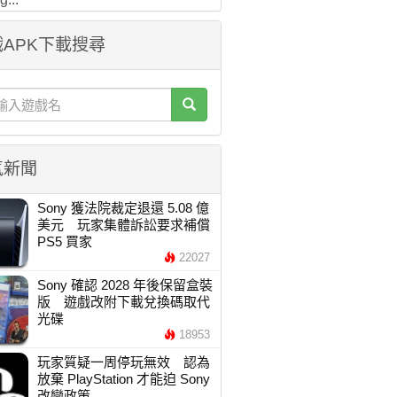
APK下載搜尋
氣新聞
Sony 獲法院裁定退還 5.08 億
美元 玩家集體訴訟要求補償
PS5 買家
22027
Sony 確認 2028 年後保留盒裝
版 遊戲改附下載兌換碼取代
光碟
18953
玩家質疑一周停玩無效 認為
放棄 PlayStation 才能迫 Sony
改變政策