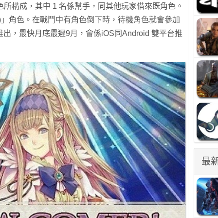
色所構成，其中 1 名係幫手，同其他玩家借來既角色。
控え)」角色。在戰鬥中有角色倒下時，待機角色就會參加
，最快月底最遲9月，會係iOS同Android 雙平台推
最