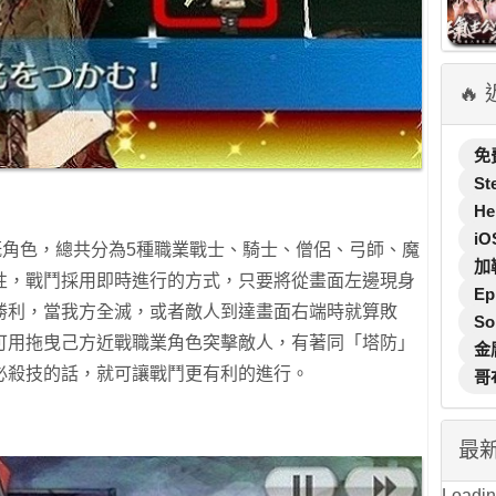
🔥
免
St
He
iO
既角色，總共分為5種職業戰士、騎士、僧侶、弓師、魔
加
性，戰鬥採用即時進行的方式，只要將從畫面左邊現身
Ep
勝利，當我方全滅，或者敵人到達畫面右端時就算敗
So
可用拖曳己方近戰職業角色突擊敵人，有著同「塔防」
金
必殺技的話，就可讓戰鬥更有利的進行。
哥
最
Loading