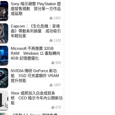
Sony 暗示調整 PlayStation 遊
戲發售規劃 部分第一方作品
或延期
1387
Capcom：《生化危機：安魂
曲》帶動系列銷量 成功吸引
年輕玩家
1193
Microsoft 不再推薦 32GB
RAM Windows 11 重點轉向
8GB 記憶體優化
800
NVIDIA 傳研 GeForce 新功
能 SSD 可充當額外 VRAM
提升效能
1897
Xbox 或將加入白金成就系
統 CEO 暗示今年內公開新功
能
679