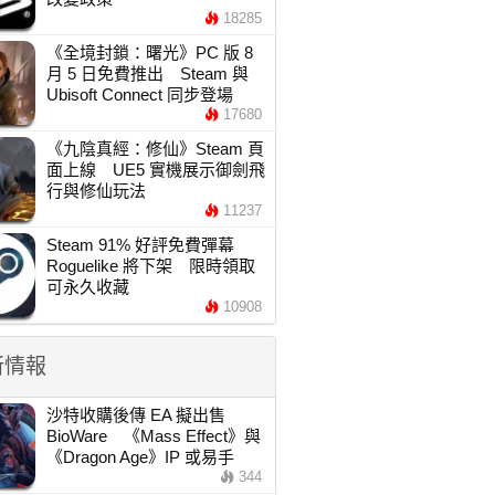
18285
《全境封鎖：曙光》PC 版 8
月 5 日免費推出 Steam 與
Ubisoft Connect 同步登場
17680
《九陰真經：修仙》Steam 頁
面上線 UE5 實機展示御劍飛
行與修仙玩法
11237
Steam 91% 好評免費彈幕
Roguelike 將下架 限時領取
可永久收藏
10908
新情報
沙特收購後傳 EA 擬出售
BioWare 《Mass Effect》與
《Dragon Age》IP 或易手
344