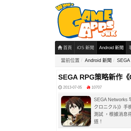
首頁
iOS 新聞
Android 新聞
當前位置
Android 新聞
SEGA
SEGA RPG策略新作《C
2013-07-05
10707
SEGA Networ
クロニクル)》手
測試 ，根據消息
道！