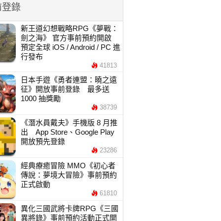
前登錄
新王道幻想戰略RPG《夢戰：
劍之海》 官方事前預約開啟
預定全球 iOS / Android / PC 進
行發布
41813
日本手遊《勇者連盟：曉之遠
征》開放事前登錄 最多送
1000 抽獎勵
38739
《潛水員戴夫》手機版 8 月推
出 App Store、Google Play
開放預先登錄
23286
經典療癒冒險 MMO《初心者
傳說：夢境大冒險》事前預約
正式啟動
61810
異化三國武將卡牌RPG《三國
異將錄》事前預約活動正式開