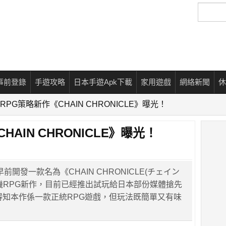
搜
尋
事前登錄
手遊攻略
日本手遊Apk下載
家用遊戲
網絡新聞
休
 RPG策略新作《CHAIN CHRONICLE》曝光！
HAIN CHRONICLE》曝光！
ks 早前開發一款名為《CHAIN CHRONICLE(チェイン
機RPG新作，目前已經推出試玩給日本部份媒體搶先
得知本作係一款正統RPG遊戲，但玩法既簡單又有味