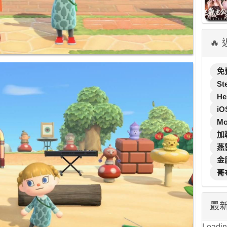
🔥
免
St
He
iO
M
加
燕
金
哥
最
Loading