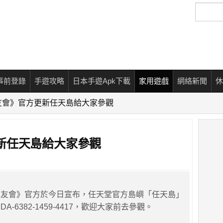
搜
尋
事前登錄
手遊攻略
日本手遊Apk下載
家用遊戲
網絡新聞
休
友會》官方更新任天島給大家參觀
新任天島給大家參觀
森友會》官方於今日宣布，任天堂官方島嶼「任天島」
-6382-1459-4417，歡迎大家前去參觀。