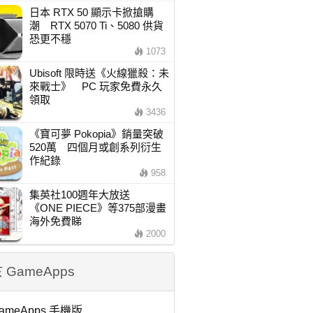
日本 RTX 50 顯示卡掀搶購
潮 RTX 5070 Ti、5080 供貨
恐更不穩
1073
Ubisoft 限時送《火線獵殺：未
來戰士》 PC 玩家免費永久
領取
3436
《寶可夢 Pokopia》銷量突破
520萬 四個月或創系列衍生
作紀錄
958
集英社100週年大放送
《ONE PIECE》等375部漫畫
海外免費睇
2000
 GameApps
ameApps 手機版