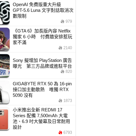
OpenAI 免費版重大升級
GPT-5.6 Luna 文字對話取消次
數限制
979
《GTA 6》加長版內容 Netflix
獨家 6 小時 付費牆安排惹玩
家不滿
2140
Sony 擬增加 PlayStation 廣告
曝光 第三方品牌或進駐平台
820
GIGABYTE RTX 50 為 16-pin
接口加主動散熱 唯獨 RTX
5090 沒有
1873
小米推出全新 REDMI 17
Series 配備 7,500mAh 大電
池、6.9 吋大螢幕及日常耐用
設計
6793