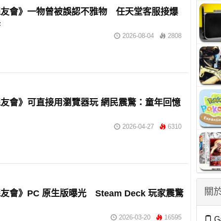
森友會》一物曾被誤認不雅物 任天堂客服接爆
訴
2026-08-04
2808
友會》可直接用瀏覽器玩 網民震驚：童年回憶
2026-04-27
6310
關於
友會》PC 原生版曝光 Steam Deck 玩家震驚
2026-03-20
16595
G