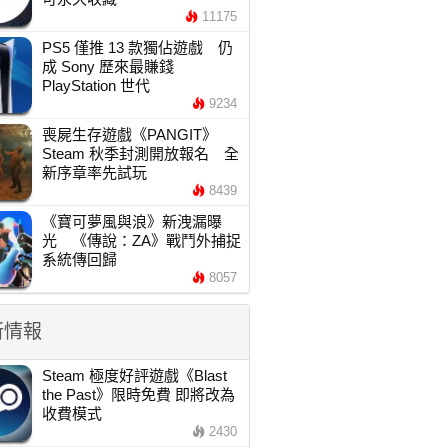
11175
PS5 僅推 13 款獨佔遊戲 仍
成 Sony 歷來最賺錢
PlayStation 世代
9234
喪屍生存遊戲《PANGIT》
Steam 秋季封測開放報名 全
新序章率先試玩
8439
《寶可夢風與浪》新洩漏曝
光 《傳說：ZA》戰鬥外捕捉
系統傳回歸
8057
新情報
Steam 極度好評遊戲《Blast
the Past》限時免費 即將改為
收費模式
2430