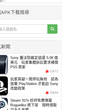
APK下載搜尋
氣新聞
Sony 獲法院裁定退還 5.08 億
美元 玩家集體訴訟要求補償
PS5 買家
33873
玩家質疑一周停玩無效 認為
放棄 PlayStation 才能迫 Sony
改變政策
18684
Steam 91% 好評免費彈幕
Roguelike 將下架 限時領取
可永久收藏