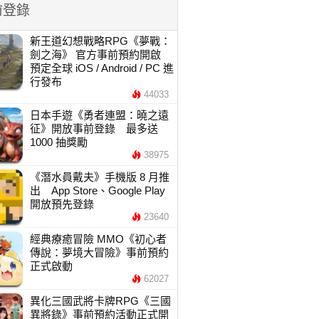
前登錄
新王道幻想戰略RPG《夢戰：
劍之海》 官方事前預約開啟
預定全球 iOS / Android / PC 進
行發布
44033
日本手遊《勇者連盟：曉之遠
征》開放事前登錄 最多送
1000 抽獎勵
38975
《潛水員戴夫》手機版 8 月推
出 App Store、Google Play
開放預先登錄
23640
經典療癒冒險 MMO《初心者
傳說：夢境大冒險》事前預約
正式啟動
62027
異化三國武將卡牌RPG《三國
異將錄》事前預約活動正式開