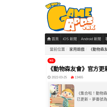
首頁
iOS 新聞
Android 新聞
當前位置
家用遊戲
《動物森
NS
《動物森友會》官方更
2022-03-25
13465
《集合啦！動物
已更新，夢番號為DA