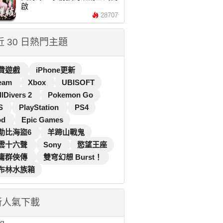
啟
28707
 近 30 日熱門主題
費遊戲
iPhone更新
eam
Xbox
UBISOFT
llDivers 2
Pokemon Go
S
PlayStation
PS4
od
Epic Games
勒比海盜6
羊蹄山戰鬼
雲十六聲
Sony
慾望王座
庸群俠傳
雙穹幻想 Burst！
布林水族箱
新人氣下載
...