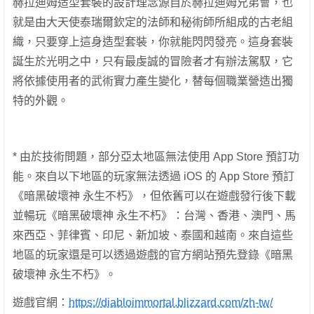
赫拉迪姆造型套裝的設計理念源自於赫拉迪姆兄弟會，也
就是由大天使泰瑞爾欽定的法師和秘術師所組成的古老組
織，只要穿上這身造型套裝，你就能閃閃發亮。這身套裝
誕生於光明之中，只有最虔誠的冒險者才有辦法駕馭，它
將依據使用者的武術實力產生變化，替每個職業營造出獨
特的外觀。
* 由於技術問題，部分亞太地區無法使用 App Store 預訂功
能。來自以下地區的玩家無法透過 iOS 的 App Store 預訂
《暗黑破壞神 永生不朽》，但依舊可以在遊戲發行後下載
並暢玩《暗黑破壞神 永生不朽》：台灣、香港、澳門、馬
來西亞、菲律賓、印尼、新加坡、泰國和越南。來自這些
地區的玩家還是可以透過遊戲的官方網站預先登錄《暗黑
破壞神 永生不朽》。
遊戲官網：
https://diabloimmortal.blizzard.com/zh-tw/