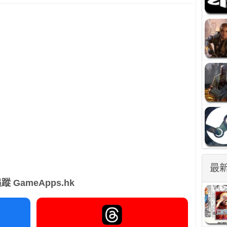
最
蹤 GameApps.hk