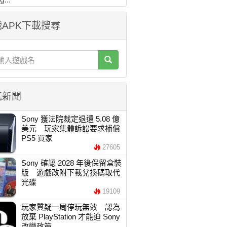
APK下載搜尋
氣新聞
Sony 獲法院裁定退還 5.08 億
美元 玩家集體訴訟要求補償
PS5 買家
27605
Sony 確認 2028 年後保留盒裝
版 遊戲改附下載兌換碼取代
光碟
19109
玩家質疑一周停玩無效 認為
放棄 PlayStation 才能迫 Sony
改變政策