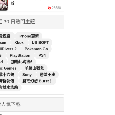
啟
28580
 近 30 日熱門主題
費遊戲
iPhone更新
eam
Xbox
UBISOFT
llDivers 2
Pokemon Go
S
PlayStation
PS4
od
加勒比海盜6
ic Games
羊蹄山戰鬼
雲十六聲
Sony
慾望王座
庸群俠傳
雙穹幻想 Burst！
布林水族箱
新人氣下載
...