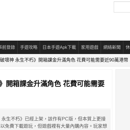
搜
尋
事前登錄
手遊攻略
日本手遊Apk下載
家用遊戲
網絡新聞
休
破壞神 永生不朽》開箱課金升滿角色 花費可能需要近90萬港幣
》開箱課金升滿角色 花費可能需要
 永生不朽》已經上架，該作有PC版，但本質上更接
可以免費下載遊玩，但遊戲裡有大量內購內容。玩家想