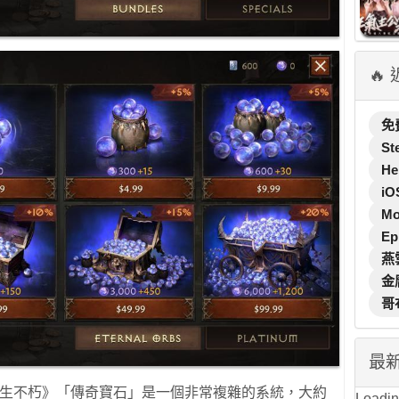
🔥
免
St
He
iO
M
Ep
燕
金
哥
最
破壞神 永生不朽》「傳奇寶石」是一個非常複雜的系統，大約
Loading