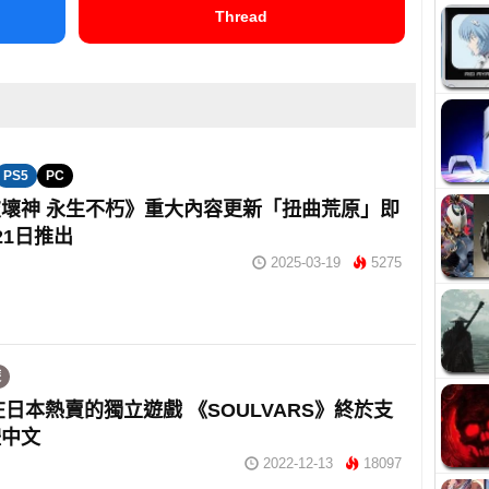
Thread
PS5
PC
壞神 永生不朽》重大內容更新「扭曲荒原」即
21日推出
2025-03-19
5275
遊
年在日本熱賣的獨立遊戲 《SOULVARS》終於支
體中文
2022-12-13
18097