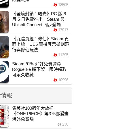
18505
《全境封鎖：曙光》PC 版 8
月 5 日免費推出 Steam 與
Ubisoft Connect 同步登場
17917
《九陰真經：修仙》Steam 頁
面上線 UE5 實機展示御劍飛
行與修仙玩法
11295
Steam 91% 好評免費彈幕
Roguelike 將下架 限時領取
可永久收藏
10996
新情報
集英社100週年大放送
《ONE PIECE》等375部漫畫
海外免費睇
236