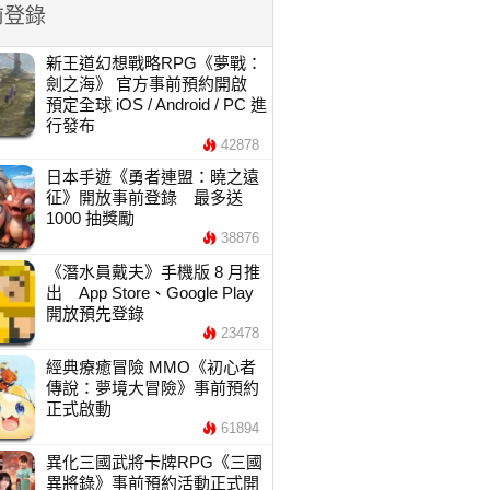
前登錄
新王道幻想戰略RPG《夢戰：
劍之海》 官方事前預約開啟
預定全球 iOS / Android / PC 進
行發布
42878
日本手遊《勇者連盟：曉之遠
征》開放事前登錄 最多送
1000 抽獎勵
38876
《潛水員戴夫》手機版 8 月推
出 App Store、Google Play
開放預先登錄
23478
經典療癒冒險 MMO《初心者
傳說：夢境大冒險》事前預約
正式啟動
61894
異化三國武將卡牌RPG《三國
異將錄》事前預約活動正式開