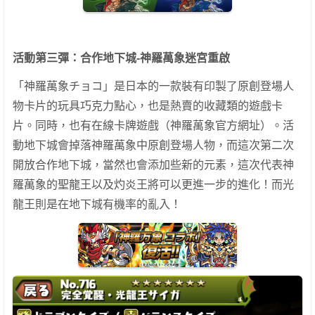
活動第三彈：合作地下城-神羅萬象迷宮重啟
「神羅萬象チョコ」是日本的一款裝有印製了原創登場人
物卡片的玩具巧克力點心，也是熱賣的收藏類的遊戲卡
片。同時，也有在線卡牌遊戲（神羅萬象官方網址）。活
動地下城會掉落神羅萬象中原創登場人物，而這次第二次
開放合作地下城，當然也會添加些新的元素，這次代表神
羅萬象的聖龍王以及灼炎王將可以更進一步的進化！而光
龍王則是在地下城有機率的亂入！