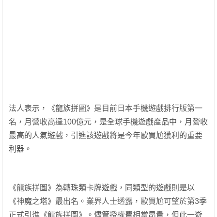
法人表示，《龍族拼圖》是目前日本手機遊戲排行版第一
名，月營收高達100億元，是全球手機遊戲產品中，月營收
最高的人氣遊戲，引進該遊戲將是今年歐買尬獲利的重要
利器。
《龍族拼圖》為轉珠類卡牌遊戲，同類型的遊戲則是以
《神魔之塔》最出名。業界人士透露，歐買尬可望於第3季
正式引進《龍族拼圖》。
儘管授權費相當昂貴，但此一遊