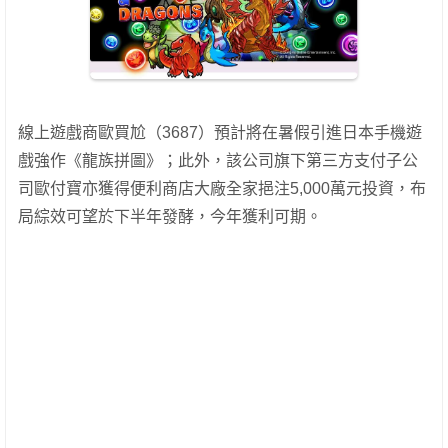
線上遊戲商歐買尬（3687）預計將在暑假引進日本手機遊
戲強作《龍族拼圖》；此外，該公司旗下第三方支付子公
司歐付寶亦獲得便利商店大廠全家挹注5,000萬元投資，布
局綜效可望於下半年發酵，今年獲利可期。