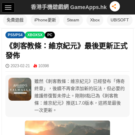
香港手機遊戲網 GameApps.hk
免費遊戲
iPhone更新
Steam
Xbox
UBISOFT
PS5/PS4
XBOXSX
PC
《刺客教條：維京紀元》最後更新正式
發佈
2023-02-21
10398
雖然《刺客教條：維京紀元》已經發布「傳奇
終章」，後續不再會添加新的玩法，但必要的
維護修復暫未停止。剛剛8點已為《刺客教
條：維京紀元》推送1.7.0版本，這將是最後
一次更新。