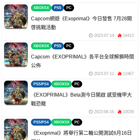
XBOXSX
PS5
PC
Capcom網遊《Exoprimal》今日發售 7月28開
啓挑戰活動
2023-07-14
14413
XBOXSX
PS5
PC
Capcom《EXOPRIMAL》各平台全球解鎖時間
公佈
2023-07-11
11967
PS5/PS4
XBOXSX
PC
《EXOPRIMAL》Beta測今日開啟 感受機甲大
戰恐龍
2023-06-16
10039
PS5/PS4
XBOXSX
PC
《Exoprimal》將舉行第二輪公開測試6月16日