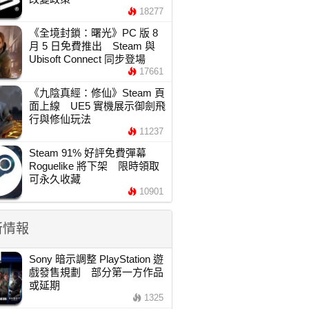
18277
《全境封鎖：曙光》PC 版 8
月 5 日免費推出 Steam 與
Ubisoft Connect 同步登場
17661
《九陰真經：修仙》Steam 頁
面上線 UE5 實機展示御劍飛
行與修仙玩法
11237
Steam 91% 好評免費彈幕
Roguelike 將下架 限時領取
可永久收藏
10901
新情報
Sony 暗示調整 PlayStation 遊
戲發售規劃 部分第一方作品
或延期
1325