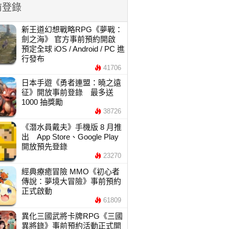
前登錄
新王道幻想戰略RPG《夢戰：
劍之海》 官方事前預約開啟
預定全球 iOS / Android / PC 進
行發布
41706
日本手遊《勇者連盟：曉之遠
征》開放事前登錄 最多送
1000 抽獎勵
38726
《潛水員戴夫》手機版 8 月推
出 App Store、Google Play
開放預先登錄
23270
經典療癒冒險 MMO《初心者
傳說：夢境大冒險》事前預約
正式啟動
61809
異化三國武將卡牌RPG《三國
異將錄》事前預約活動正式開