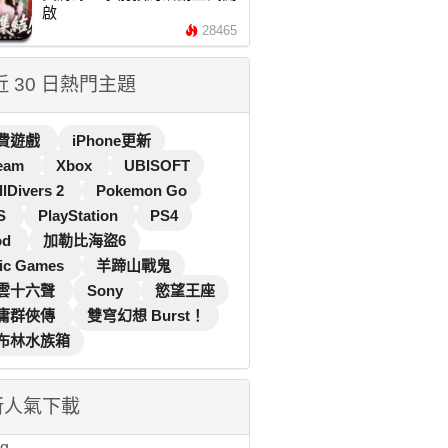
啟
28465
 近 30 日熱門主題
費遊戲
iPhone更新
eam
Xbox
UBISOFT
llDivers 2
Pokemon Go
S
PlayStation
PS4
od
加勒比海盜6
ic Games
羊蹄山戰鬼
雲十六聲
Sony
慾望王座
庸群俠傳
雙穹幻想 Burst！
布林水族箱
新人氣下載
...