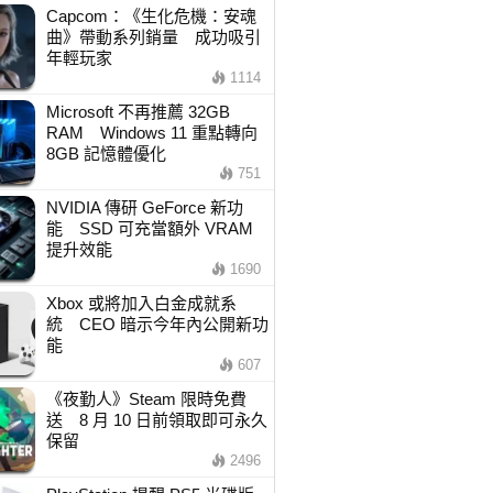
Capcom：《生化危機：安魂
曲》帶動系列銷量 成功吸引
年輕玩家
1114
Microsoft 不再推薦 32GB
RAM Windows 11 重點轉向
8GB 記憶體優化
751
NVIDIA 傳研 GeForce 新功
能 SSD 可充當額外 VRAM
提升效能
1690
Xbox 或將加入白金成就系
統 CEO 暗示今年內公開新功
能
607
《夜勤人》Steam 限時免費
送 8 月 10 日前領取即可永久
保留
2496