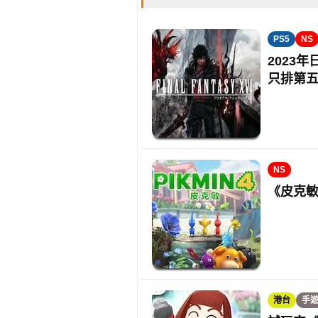
PS5
NS
2023年
只排第
NS
《皮克敏4
港台
手