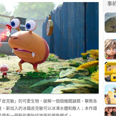
事
「皮克敏」的可愛生物，破解一個個機關謎題，擊敗各
性，新加入的冰霜皮克敏可以冰凍水體和敵人；本作還
且還有一個新的更貼近地面的視角模式。