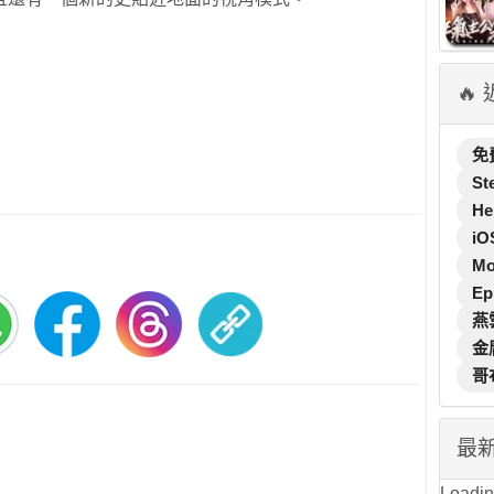
🔥
免
St
He
iO
M
Ep
燕
金
哥
最
Loading