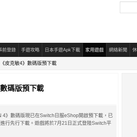
搜
尋
事前登錄
手遊攻略
日本手遊Apk下載
家用遊戲
網絡新聞
休
開啟《皮克敏4》數碼版預下載
》數碼版預下載
IN 4》數碼版現已在Switch日服eShop開啟預下載，已
行先行下載。遊戲將於7月21日正式登陸Switch平