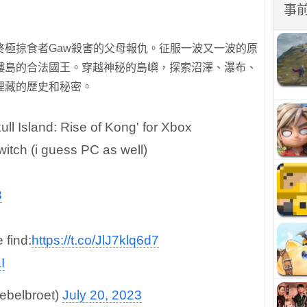
事
終極掠食者Gaw殺害的父母報仇。征服一波又一波的原
髏島的合法國王。穿越神秘的島嶼，探索沼澤、瀑布、
埋藏的歷史和秘密。
l Island: Rise of Kong' for Xbox
itch (i guess PC as well)
8
 find:
https://t.co/JlJ7klq6d7
I
ebelbroet)
July 20, 2023