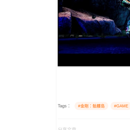
Tags：
#金剛：骷髏島
#GAME
分享文章