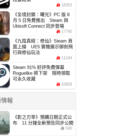
18353
《全境封鎖：曙光》PC 版 8
月 5 日免費推出 Steam 與
Ubisoft Connect 同步登場
17740
《九陰真經：修仙》Steam 頁
面上線 UE5 實機展示御劍飛
行與修仙玩法
11244
Steam 91% 好評免費彈幕
Roguelike 將下架 限時領取
可永久收藏
10928
新情報
《影之刃零》預購日期正式公
布 11 分鐘全新預告同步公開
590