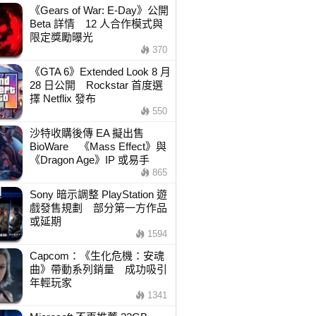
《Gears of War: E-Day》公開
Beta 詳情 12 人合作模式與
限定獎勵曝光
370
《GTA 6》Extended Look 8 月
28 日公開 Rockstar 首度選
擇 Netflix 發布
550
沙特收購後傳 EA 擬出售
BioWare 《Mass Effect》與
《Dragon Age》IP 或易手
865
Sony 暗示調整 PlayStation 遊
戲發售規劃 部分第一方作品
或延期
1594
Capcom：《生化危機：安魂
曲》帶動系列銷量 成功吸引
年輕玩家
1341