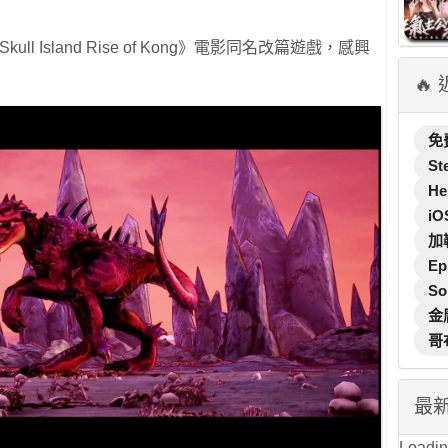
l Island Rise of Kong》電影同名改篇遊戲，感興
🔥
免
St
He
iO
加
Ep
So
金
哥
最
Loading