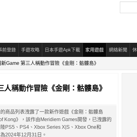
搜
尋
事前登錄
手遊攻略
日本手遊Apk下載
家用遊戲
網絡新聞
休
新Game 第三人稱動作冒險《金剛：骷髏島》
第三人稱動作冒險《金剛：骷髏島》
遜的商品列表洩露了一款新作遊戲《金剛：骷髏島
Rise of Kong》，該作由Meridiem Games開發，已洩露的
5、PS4、Xbox Series X|S、Xbox One和
期為2024年12月31日。