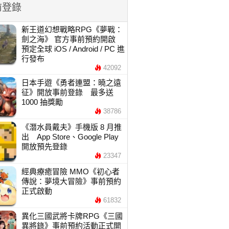
前登錄
新王道幻想戰略RPG《夢戰：
劍之海》 官方事前預約開啟
預定全球 iOS / Android / PC 進
行發布
42092
日本手遊《勇者連盟：曉之遠
征》開放事前登錄 最多送
1000 抽獎勵
38786
《潛水員戴夫》手機版 8 月推
出 App Store、Google Play
開放預先登錄
23347
經典療癒冒險 MMO《初心者
傳說：夢境大冒險》事前預約
正式啟動
61832
異化三國武將卡牌RPG《三國
異將錄》事前預約活動正式開