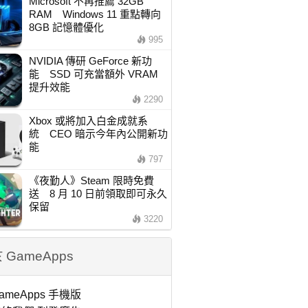
Microsoft 不再推薦 32GB
RAM Windows 11 重點轉向
8GB 記憶體優化
995
NVIDIA 傳研 GeForce 新功
能 SSD 可充當額外 VRAM
提升效能
2290
Xbox 或將加入白金成就系
統 CEO 暗示今年內公開新功
能
797
《夜勤人》Steam 限時免費
送 8 月 10 日前領取即可永久
保留
3220
 GameApps
ameApps 手機版