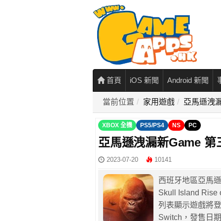
首頁
iOS 新聞
Android 新聞
當前位置
家用遊戲
亞馬遜洩漏
XBOX 全機
PS5/PS4
NS
PC
亞馬遜洩漏新Game 
2023-07-20
10141
西班牙地區亞馬
Skull Island 
列表顯示遊戲將登陸PS
Switch，發售日