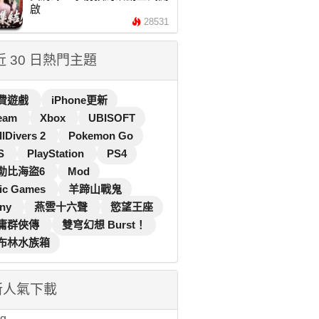
啟
28531
 近 30 日熱門主題
費遊戲
iPhone更新
eam
Xbox
UBISOFT
llDivers 2
Pokemon Go
S
PlayStation
PS4
勒比海盜6
Mod
ic Games
羊蹄山戰鬼
ny
燕雲十六聲
慾望王座
庸群俠傳
雙穹幻想 Burst！
布林水族箱
新人氣下載
...