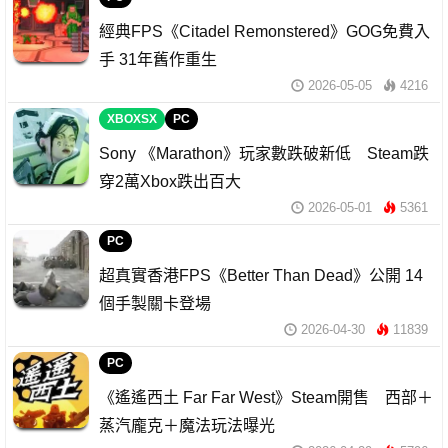
經典FPS《Citadel Remonstered》GOG免費入
手 31年舊作重生
2026-05-05
4216
XBOXSX
PC
Sony 《Marathon》玩家數跌破新低 Steam跌
穿2萬Xbox跌出百大
2026-05-01
5361
PC
超真實香港FPS《Better Than Dead》公開 14
個手製關卡登場
2026-04-30
11839
PC
《遙遙西土 Far Far West》Steam開售 西部＋
蒸汽龐克＋魔法玩法曝光