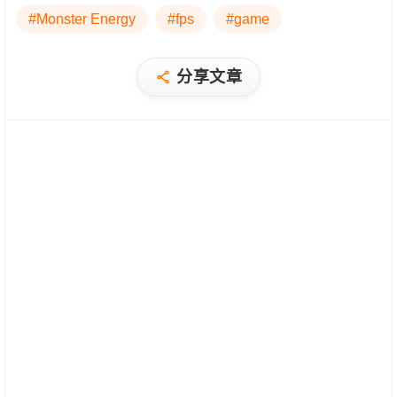
#Monster Energy
#fps
#game
分享文章